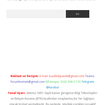
Arama
exbett.net/
betexper.xyz
Reklam ve İletişim:
E-mail:
backlinkpaneli@gmail.com
Teams:
forumhizmeti@gmail.com
Whatsapp: 0262 606 0 726
Telegram:
@karabul
Yasal Uyarı:
Sitemiz, 5651 Sayılı Kanun gereğince Bilgi Teknolojileri
ve İletişim Kurumu (BTK) tarafından onaylanmış bir Yer Sağlayıcı
olarak hizmet vermektedir. Bu nedenle, sitedeki içerikleri proaktif