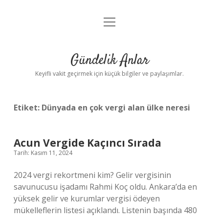
menüyü
Anasayfa
aç
Gizlilik Politikası
Gündelik Anlar
Yasal Uyarı
Keyifli vakit geçirmek için küçük bilgiler ve paylaşımlar.
Hakkımızda
Etiket:
Dünyada en çok vergi alan ülke neresi
Acun Vergide Kaçıncı Sırada
Tarih: Kasım 11, 2024
2024 vergi rekortmeni kim? Gelir vergisinin
savunucusu işadamı Rahmi Koç oldu. Ankara’da en
yüksek gelir ve kurumlar vergisi ödeyen
mükelleflerin listesi açıklandı. Listenin başında 480