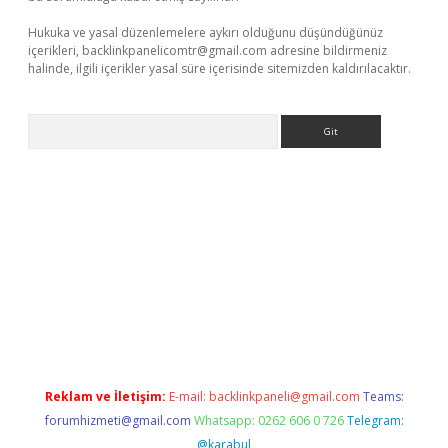
Hukuka ve yasal düzenlemelere aykırı olduğunu düşündüğünüz
içerikleri,
backlinkpanelicomtr@gmail.com
adresine bildirmeniz
halinde, ilgili içerikler yasal süre içerisinde sitemizden kaldırılacaktır.
Arama
.xyz
Reklam ve İletişim:
E-mail:
backlinkpaneli@gmail.com
Teams:
forumhizmeti@gmail.com
Whatsapp: 0262 606 0 726
Telegram:
@karabul