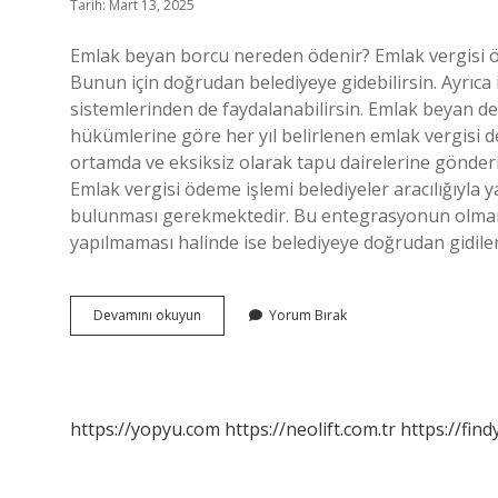
Tarih: Mart 13, 2025
Emlak beyan borcu nereden ödenir? Emlak vergisi ö
Bunun için doğrudan belediyeye gidebilirsin. Ayrıc
sistemlerinden de faydalanabilirsin. Emlak beyan d
hükümlerine göre her yıl belirlenen emlak vergisi de
ortamda ve eksiksiz olarak tapu dairelerine gönder
Emlak vergisi ödeme işlemi belediyeler aracılığıyla y
bulunması gerekmektedir. Bu entegrasyonun olmama
yapılmaması halinde ise belediyeye doğrudan gidil
Emlak
Devamını okuyun
Yorum Bırak
Beyan
Borcu
Nasıl
Ödenir
https://yopyu.com
https://neolift.com.tr
https://fin