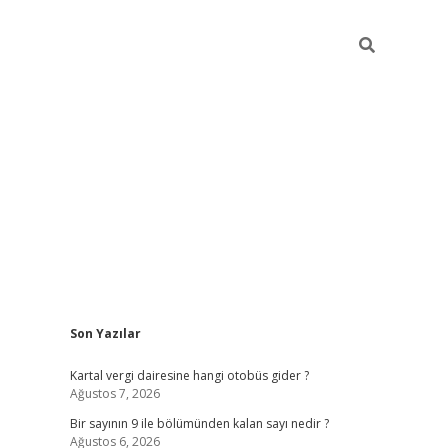
Sidebar
Son Yazılar
https://elexbett.ne
Kartal vergi dairesine hangi otobüs gider ?
Ağustos 7, 2026
Bir sayının 9 ile bölümünden kalan sayı nedir ?
Ağustos 6, 2026