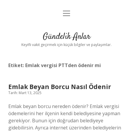
menüyü
Anasayfa
aç
Gizlilik Politikası
Gündelik Anlar
Yasal Uyarı
Keyifli vakit geçirmek için küçük bilgiler ve paylaşımlar.
Hakkımızda
Etiket:
Emlak vergisi PTTden ödenir mi
Emlak Beyan Borcu Nasıl Ödenir
Tarih: Mart 13, 2025
Emlak beyan borcu nereden ödenir? Emlak vergisi
ödemelerini her ilçenin kendi belediyesine yapman
gerekiyor. Bunun için doğrudan belediyeye
gidebilirsin. Ayrıca internet üzerinden belediyelerin