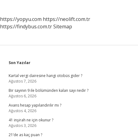
Nasıl
Ödenir
https://yopyu.com
https://neolift.com.tr
https://findybus.com.tr
Sitemap
Sidebar
Son Yazılar
Kartal vergi dairesine hangi otobüs gider ?
Ağustos 7, 2026
Bir sayının 9 ile bölümünden kalan sayı nedir ?
Ağustos 6, 2026
Avans hesap yapılandırılır mı ?
Ağustos 4, 2026
41 inşirah ne için okunur ?
Ağustos 3, 2026
21’de as kaç puan ?