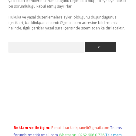
yazdıkları içeriklerin sorumluluğunu taşımakta olup, siteye üye olarak
bu sorumluluğu kabul etmiş sayılırlar.
Hukuka ve yasal düzenlemelere aykırı olduğunu düşündüğünüz
içerikleri,
backlinkpanelicomtr@gmail.com
adresine bildirmeniz
halinde, ilgili içerikler yasal süre içerisinde sitemizden kaldırılacaktır.
Arama
exbett.net/
betexper.xyz
Reklam ve İletişim:
E-mail:
backlinkpaneli@gmail.com
Teams:
forumhizmeti@gmail.com
Whatsapp: 0262 606 0 726
Telegram: