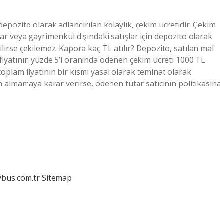
depozito olarak adlandırılan kolaylık, çekim ücretidir. Çekim
llar veya gayrimenkul dışındaki satışlar için depozito olarak
rilirse çekilemez. Kapora kaç TL atılır? Depozito, satılan mal
ış fiyatının yüzde 5’i oranında ödenen çekim ücreti 1000 TL
toplam fiyatının bir kısmı yasal olarak teminat olarak
atın almamaya karar verirse, ödenen tutar satıcının politikasın
dybus.com.tr
Sitemap