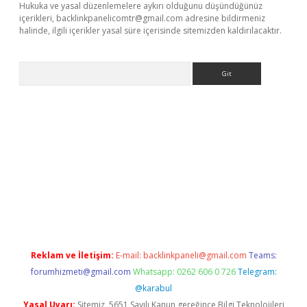
Hukuka ve yasal düzenlemelere aykırı olduğunu düşündüğünüz
içerikleri,
backlinkpanelicomtr@gmail.com
adresine bildirmeniz
halinde, ilgili içerikler yasal süre içerisinde sitemizden kaldırılacaktır.
Arama
exbett.net/
betexper.xyz
Reklam ve İletişim:
E-mail:
backlinkpaneli@gmail.com
Teams:
forumhizmeti@gmail.com
Whatsapp: 0262 606 0 726
Telegram:
@karabul
Yasal Uyarı:
Sitemiz, 5651 Sayılı Kanun gereğince Bilgi Teknolojileri