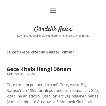
menüyü
Anasayfa
aç
Gizlilik Politikası
Gündelik Anlar
Yasal Uyarı
Keyifli vakit geçirmek için küçük bilgiler ve paylaşımlar.
Hakkımızda
Etiket:
Gece kitabının yazarı kimdir
Gece Kitabı Hangi Dönem
Tarih: Aralık 13, 2024
Gece romanı postmodern mi? Gece, yazar Bilge
Karasu’nun 1985 tarihli postmodern romanıdır. Gece
kitabı ne anlatıyor? Kitap, on altı yaşındayken babası
Şlomo ile birlikte Auschwitz-3 Monowitz’in bir alt