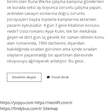
birimi olan Buna Werke çalışma kampına gönderilen
ve burada sekiz ay boyunca zorunlu çalışma yapan,
ardından savaşın sonlarına doğru zorunlu
yürüyüşleri başka toplama kamplarına aktarılan
yazarın öyküsüdür. 4 gün 3 gece kitabının konusu
nedir? Usta romancı Ayşe Kulin, tek bir mekânda
geçen ve dört gün üç gecelik bir zaman dilimini konu
alan romanında, 1960 darbesini, dışarıdan
bakıldığında sıradan görünen ama içinde sıradan
olayların yaşanmadığı bir apartman dairesinde
okuyucuyu ağırlayarak anlatıyor. Bu gece…
Gece
Devamını okuyun
Yorum Bırak
Kitabı
Hangi
Dönem
https://yopyu.com
https://neolift.com.tr
https://findybus.com.tr
Sitemap