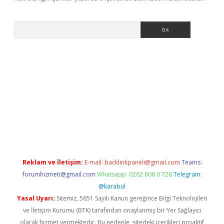
Arama
exbett.net/
betexper.xyz
Reklam ve İletişim:
E-mail:
backlinkpaneli@gmail.com
Teams:
forumhizmeti@gmail.com
Whatsapp: 0262 606 0 726
Telegram:
@karabul
Yasal Uyarı:
Sitemiz, 5651 Sayılı Kanun gereğince Bilgi Teknolojileri
ve İletişim Kurumu (BTK) tarafından onaylanmış bir Yer Sağlayıcı
olarak hizmet vermektedir. Bu nedenle, sitedeki içerikleri proaktif