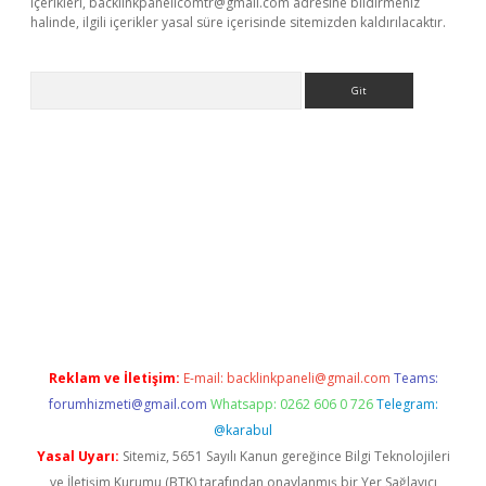
içerikleri,
backlinkpanelicomtr@gmail.com
adresine bildirmeniz
halinde, ilgili içerikler yasal süre içerisinde sitemizden kaldırılacaktır.
Arama
exbett.net/
betexper.xyz
Reklam ve İletişim:
E-mail:
backlinkpaneli@gmail.com
Teams:
forumhizmeti@gmail.com
Whatsapp: 0262 606 0 726
Telegram:
@karabul
Yasal Uyarı:
Sitemiz, 5651 Sayılı Kanun gereğince Bilgi Teknolojileri
ve İletişim Kurumu (BTK) tarafından onaylanmış bir Yer Sağlayıcı