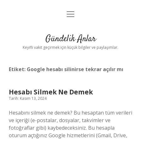
menüyü
Anasayfa
aç
Gizlilik Politikası
Gündelik Anlar
Yasal Uyarı
Keyifli vakit geçirmek için küçük bilgiler ve paylaşımlar.
Hakkımızda
Etiket:
Google hesabı silinirse tekrar açılır mı
Hesabı Silmek Ne Demek
Tarih: Kasım 13, 2024
Hesabını silmek ne demek? Bu hesaptan tüm verileri
ve içeriği (e-postalar, dosyalar, takvimler ve
fotoğraflar gibi) kaybedeceksiniz. Bu hesapla
oturum açtığınız Google hizmetlerini (Gmail, Drive,