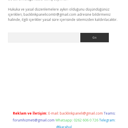
Hukuka ve yasal düzenlemelere aykırı olduğunu düşündüğünüz
içerikleri,
backlinkpanelicomtr@gmail.com
adresine bildirmeniz
halinde, ilgili içerikler yasal süre içerisinde sitemizden kaldırılacaktır.
Arama
exbett.net/
betexper.xyz
Reklam ve İletişim:
E-mail:
backlinkpaneli@gmail.com
Teams:
forumhizmeti@gmail.com
Whatsapp: 0262 606 0 726
Telegram:
@karabul