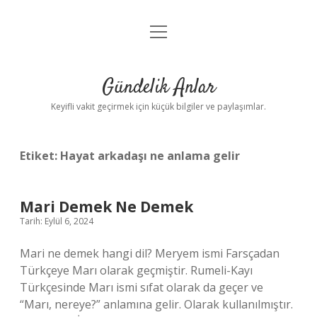
menüyü
Anasayfa
aç
Gizlilik Politikası
Gündelik Anlar
Yasal Uyarı
Keyifli vakit geçirmek için küçük bilgiler ve paylaşımlar.
Hakkımızda
Etiket:
Hayat arkadaşı ne anlama gelir
Mari Demek Ne Demek
Tarih: Eylül 6, 2024
Mari ne demek hangi dil? Meryem ismi Farsçadan
Türkçeye Marı olarak geçmiştir. Rumeli-Kayı
Türkçesinde Marı ismi sıfat olarak da geçer ve
“Marı, nereye?” anlamına gelir. Olarak kullanılmıştır.