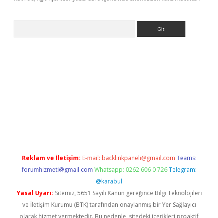
Arama
://elexbett.net/
betexper.xyz
Reklam ve İletişim:
E-mail:
backlinkpaneli@gmail.com
Teams:
forumhizmeti@gmail.com
Whatsapp: 0262 606 0 726
Telegram:
@karabul
Yasal Uyarı:
Sitemiz, 5651 Sayılı Kanun gereğince Bilgi Teknolojileri
ve İletişim Kurumu (BTK) tarafından onaylanmış bir Yer Sağlayıcı
olarak hizmet vermektedir. Bu nedenle, sitedeki içerikleri proaktif