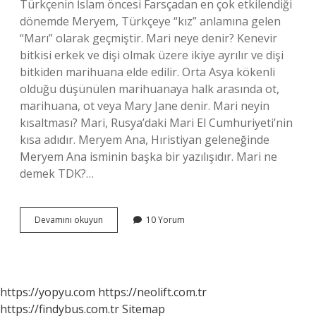
Türkçenin İslam öncesi Farsçadan en çok etkilendiği
dönemde Meryem, Türkçeye “kız” anlamına gelen
“Marı” olarak geçmiştir. Mari neye denir? Kenevir
bitkisi erkek ve dişi olmak üzere ikiye ayrılır ve dişi
bitkiden marihuana elde edilir. Orta Asya kökenli
olduğu düşünülen marihuanaya halk arasında ot,
marihuana, ot veya Mary Jane denir. Mari neyin
kısaltması? Mari, Rusya’daki Mari El Cumhuriyeti’nin
kısa adıdır. Meryem Ana, Hıristiyan geleneğinde
Meryem Ana isminin başka bir yazılışıdır. Mari ne
demek TDK?…
Mari
Devamını okuyun
10 Yorum
Demek
Ne
Demek
https://yopyu.com
https://neolift.com.tr
https://findybus.com.tr
Sitemap