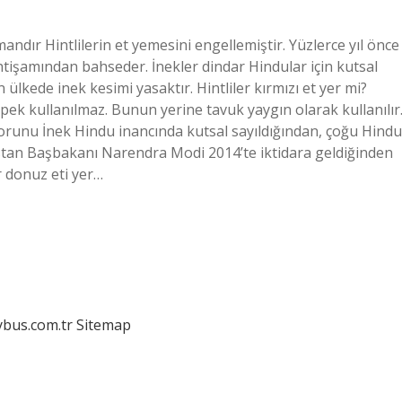
ndır Hintlilerin et yemesini engellemiştir. Yüzlerce yıl önce
htişamından bahseder. İnekler dindar Hindular için kutsal
ülkede inek kesimi yasaktır. Hintliler kırmızı et yer mi?
pek kullanılmaz. Bunun yerine tavuk yaygın olarak kullanılır
sorunu İnek Hindu inancında kutsal sayıldığından, çoğu Hindu
distan Başbakanı Narendra Modi 2014’te iktidara geldiğinden
er donuz eti yer…
dybus.com.tr
Sitemap