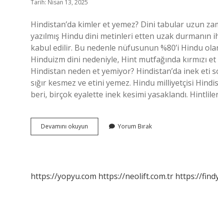
Tarih: Nisan 13, 2025
Hindistan’da kimler et yemez? Dini tabular uzun zama
yazılmış Hindu dini metinleri etten uzak durmanın i
kabul edilir. Bu nedenle nüfusunun %80’i Hindu olan 
Hinduizm dini nedeniyle, Hint mutfağında kırmızı et 
Hindistan neden et yemiyor? Hindistan’da inek eti 
sığır kesmez ve etini yemez. Hindu milliyetçisi Hin
beri, birçok eyalette inek kesimi yasaklandı. Hintlil
Hangi
Devamını okuyun
Yorum Bırak
Hintliler
Et
Yemez
https://yopyu.com
https://neolift.com.tr
https://fin