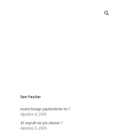
Sidebar
Son Yazılar
https://elexbett.n
Avans hesap yapılandırılır mı ?
Ağustos 4, 2026
41 inşirah ne için okunur ?
Ağustos 3, 2026