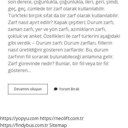
son derece, çoğunlukla, çoğunlukla, ileri, geri, şimdi,
geç, geç, cümlede bir zarf olarak kullanılabilir.
Türk’teki birçok sıfat da bir zarf olarak kullanılabilir.
Zarf nasıl ayırt edilir? Kapak çeşitleri; Durum zarfı,
zaman zarfı, yer ve yön zarfı, azınlıkların zarfı,
çokluk ve anket. Özellikleri ile zarf türlerini aşağıdaki
gibi verdik. – Durum zarfı: Durum zarfları, fiillerin
nasıl üretildiğini gösteren zarflardır. Bu, durum
zarfının fiil sorarak bulunabileceği anlamına gelir.
Zarf görevinde nedir? Bunlar, bir fiil veya bir fiil
gösteren…
Zarf
Devamını okuyun
Yorum Bırak
Görevinde
Olduğunu
Nasıl
Anlarız
https://yopyu.com
https://neolift.com.tr
https://findybus.com.tr
Sitemap