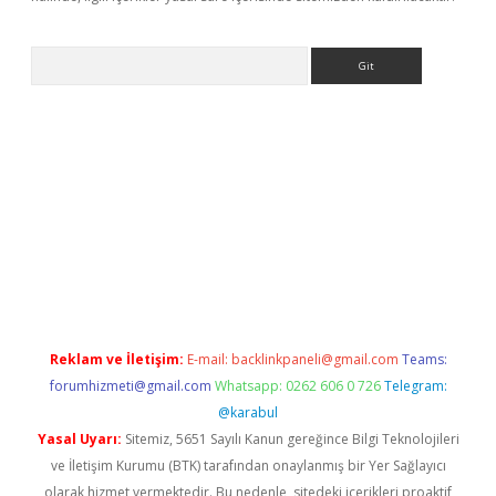
Arama
/elexbett.net/
betexper.xyz
Reklam ve İletişim:
E-mail:
backlinkpaneli@gmail.com
Teams:
forumhizmeti@gmail.com
Whatsapp: 0262 606 0 726
Telegram:
@karabul
Yasal Uyarı:
Sitemiz, 5651 Sayılı Kanun gereğince Bilgi Teknolojileri
ve İletişim Kurumu (BTK) tarafından onaylanmış bir Yer Sağlayıcı
olarak hizmet vermektedir. Bu nedenle, sitedeki içerikleri proaktif