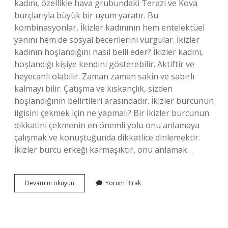
kadını, özellikle hava grubundaki Terazi ve Kova
burçlarıyla büyük bir uyum yaratır. Bu
kombinasyonlar, İkizler kadınının hem entelektüel
yanını hem de sosyal becerilerini vurgular. İkizler
kadının hoşlandığını nasıl belli eder? İkizler kadını,
hoşlandığı kişiye kendini gösterebilir. Aktiftir ve
heyecanlı olabilir. Zaman zaman sakin ve sabırlı
kalmayı bilir. Çatışma ve kıskançlık, sizden
hoşlandığının belirtileri arasındadır. İkizler burcunun
ilgisini çekmek için ne yapmalı? Bir İkizler burcunun
dikkatini çekmenin en önemli yolu onu anlamaya
çalışmak ve konuştuğunda dikkatlice dinlemektir.
İkizler burcu erkeği karmaşıktır, onu anlamak…
İKizler
Devamını okuyun
Yorum Bırak
Burcu
Kadını
Nasıl
Tavlanır