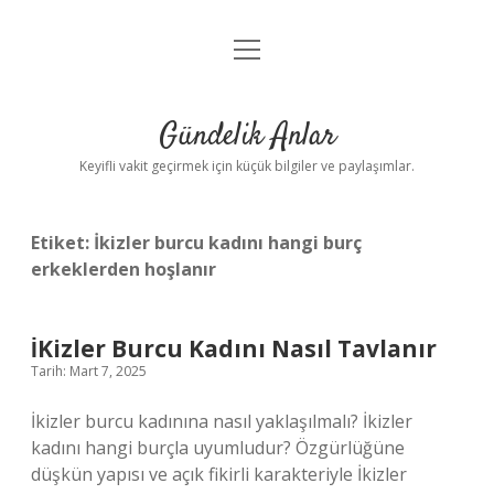
menüyü
Anasayfa
aç
Gizlilik Politikası
Gündelik Anlar
Yasal Uyarı
Keyifli vakit geçirmek için küçük bilgiler ve paylaşımlar.
Hakkımızda
Etiket:
İkizler burcu kadını hangi burç
erkeklerden hoşlanır
İKizler Burcu Kadını Nasıl Tavlanır
Tarih: Mart 7, 2025
İkizler burcu kadınına nasıl yaklaşılmalı? İkizler
kadını hangi burçla uyumludur? Özgürlüğüne
düşkün yapısı ve açık fikirli karakteriyle İkizler