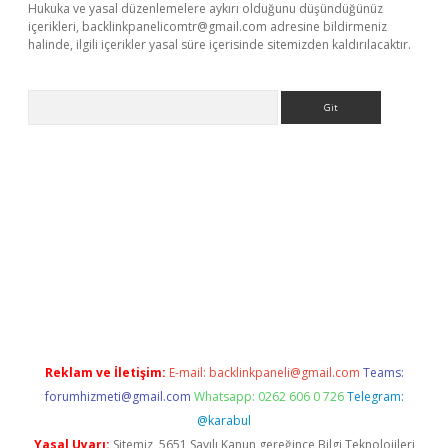
Hukuka ve yasal düzenlemelere aykırı olduğunu düşündüğünüz
içerikleri,
backlinkpanelicomtr@gmail.com
adresine bildirmeniz
halinde, ilgili içerikler yasal süre içerisinde sitemizden kaldırılacaktır.
Arama
exbett.net/
betexper.xyz
Reklam ve İletişim:
E-mail:
backlinkpaneli@gmail.com
Teams:
forumhizmeti@gmail.com
Whatsapp: 0262 606 0 726
Telegram:
@karabul
Yasal Uyarı:
Sitemiz, 5651 Sayılı Kanun gereğince Bilgi Teknolojileri