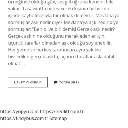
örneğinde olduğu gibi, sevgili uğruna kendini bile
yakar. Tasavvufta birleşme, iki kişinin birbirinin
içinde kaybolmasıyla bir olmak demektir. Mevlana’ya
sormuşlar aşk nedir diye? Mevlana’ya aşk nedir diye
sormuşlar: “Ben ol ve bil” demiş! Gercek aşk nedir?
Gerçek aşkın ne olduğunu merak edenler için,
üçüncü taraflar olmadan aşk olduğu söylenebilir.
Her yerde ve herkes tarafından aynı şekilde
hissedilen gerçek aşkta, üçüncü taraflar asla dahil
olmaz.…
Gerçek
Devamını okuyun
Yorum Bırak
Aşk
Nedir
Mevlana
https://yopyu.com
https://neolift.com.tr
https://findybus.com.tr
Sitemap