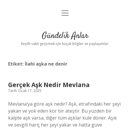
menüyü
Anasayfa
aç
Gizlilik Politikası
Gündelik Anlar
Yasal Uyarı
Keyifli vakit geçirmek için küçük bilgiler ve paylaşımlar.
Hakkımızda
Etiket:
İlahi aşka ne denir
Gerçek Aşk Nedir Mevlana
Tarih: Ocak 17, 2025
Mevlana’ya göre aşk nedir? Aşk, etrafındaki her şeyi
yakan ve yok eden kör bir ateştir. Bu yüzden bir
kalpte aşk varsa, diğer tüm aşklar küle döner. Aşık
ve sevgili hariç her şeyi yakar ve hatta güve