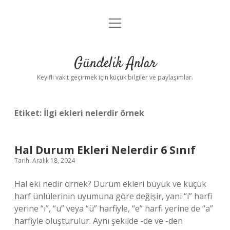
menüyü
Anasayfa
aç
Gizlilik Politikası
Gündelik Anlar
Yasal Uyarı
Keyifli vakit geçirmek için küçük bilgiler ve paylaşımlar.
Hakkımızda
Etiket:
İlgi ekleri nelerdir örnek
Hal Durum Ekleri Nelerdir 6 Sınıf
Tarih: Aralık 18, 2024
Hal eki nedir örnek? Durum ekleri büyük ve küçük
harf ünlülerinin uyumuna göre değişir, yani “i” harfi
yerine “ı”, “u” veya “ü” harfiyle, “e” harfi yerine de “a”
harfiyle oluşturulur. Aynı şekilde -de ve -den