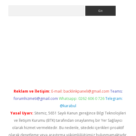
Arama
exbett.net/
betexper.xyz
Reklam ve İletişim:
E-mail:
backlinkpaneli@gmail.com
Teams:
forumhizmeti@gmail.com
Whatsapp: 0262 606 0 726
Telegram:
@karabul
Yasal Uyarı:
Sitemiz, 5651 Sayılı Kanun gereğince Bilgi Teknolojileri
ve İletişim Kurumu (BTK) tarafından onaylanmış bir Yer Sağlayıcı
olarak hizmet vermektedir. Bu nedenle, sitedeki içerikleri proaktif
olarak denetleme veya araştırma yükümlülüğümüz bulunmamaktadır.