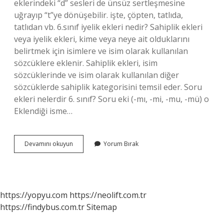
eklerindeki “d” sesleri de ünsüz sertleşmesine
uğrayıp “t”ye dönüşebilir. işte, çöpten, tatlıda,
tatlıdan vb. 6.sınıf iyelik ekleri nedir? Sahiplik ekleri
veya iyelik ekleri, kime veya neye ait olduklarını
belirtmek için isimlere ve isim olarak kullanılan
sözcüklere eklenir. Sahiplik ekleri, isim
sözcüklerinde ve isim olarak kullanılan diğer
sözcüklerde sahiplik kategorisini temsil eder. Soru
ekleri nelerdir 6. sınıf? Soru eki (-mı, -mi, -mu, -mü) o
Eklendiği isme…
Hal
Devamını okuyun
Yorum Bırak
Durum
Ekleri
Nelerdir
6
Sınıf
https://yopyu.com
https://neolift.com.tr
https://findybus.com.tr
Sitemap