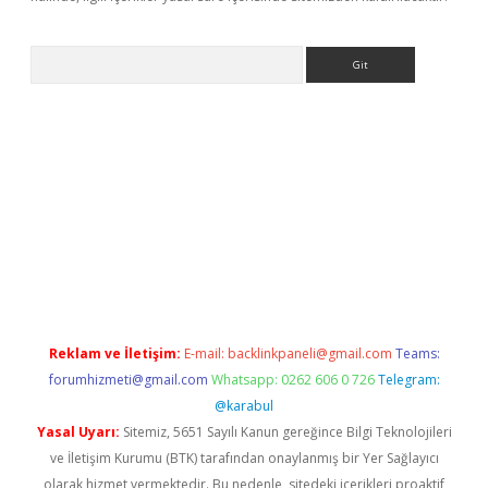
Arama
lexbett.net/
betexper.xyz
Reklam ve İletişim:
E-mail:
backlinkpaneli@gmail.com
Teams:
forumhizmeti@gmail.com
Whatsapp: 0262 606 0 726
Telegram:
@karabul
Yasal Uyarı:
Sitemiz, 5651 Sayılı Kanun gereğince Bilgi Teknolojileri
ve İletişim Kurumu (BTK) tarafından onaylanmış bir Yer Sağlayıcı
olarak hizmet vermektedir. Bu nedenle, sitedeki içerikleri proaktif