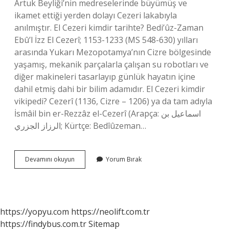
Artuk Beyliği’nin medreselerinde büyümüş ve
ikamet ettiği yerden dolayı Cezeri lakabıyla
anılmıştır. El Cezeri kimdir tarihte? Bedi’ûz-Zaman
Ebû’l İzz El Cezerî; 1153-1233 (MS 548-630) yılları
arasında Yukarı Mezopotamya’nın Cizre bölgesinde
yaşamış, mekanik parçalarla çalışan su robotları ve
diğer makineleri tasarlayıp günlük hayatın içine
dahil etmiş dahi bir bilim adamıdır. El Cezeri kimdir
vikipedi? Cezerî (1136, Cizre – 1206) ya da tam adıyla
İsmâil bin er-Rezzâz el-Cezerî (Arapça: اسماعيل بن
الرزاز الجزري; Kürtçe: Bedîûzeman…
Cezeri
Devamını okuyun
Yorum Bırak
Kimdir
7
Sinif
https://yopyu.com
https://neolift.com.tr
https://findybus.com.tr
Sitemap