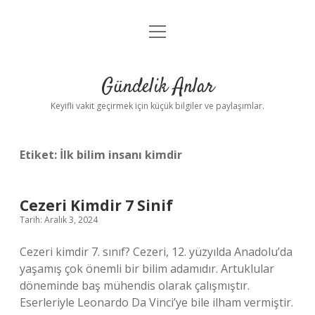
menüyü
Anasayfa
aç
Gizlilik Politikası
Gündelik Anlar
Yasal Uyarı
Keyifli vakit geçirmek için küçük bilgiler ve paylaşımlar.
Hakkımızda
Etiket:
İlk bilim insanı kimdir
Cezeri Kimdir 7 Sinif
Tarih: Aralık 3, 2024
Cezeri kimdir 7. sınıf? Cezeri, 12. yüzyılda Anadolu’da
yaşamış çok önemli bir bilim adamıdır. Artuklular
döneminde baş mühendis olarak çalışmıştır.
Eserleriyle Leonardo Da Vinci’ye bile ilham vermiştir.