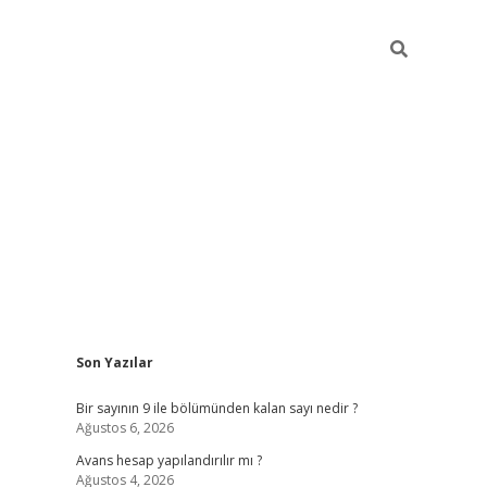
Sidebar
Son Yazılar
https://elexbett.ne
Bir sayının 9 ile bölümünden kalan sayı nedir ?
Ağustos 6, 2026
Avans hesap yapılandırılır mı ?
Ağustos 4, 2026