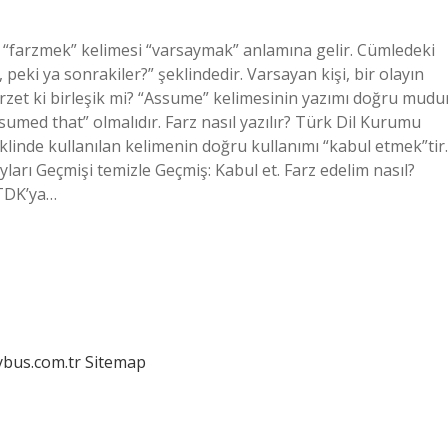
 “farzmek” kelimesi “varsaymak” anlamına gelir. Cümledeki
peki ya sonrakiler?” şeklindedir. Varsayan kişi, bir olayın
rzet ki birleşik mi? “Assume” kelimesinin yazımı doğru mudu
sumed that” olmalıdır. Farz nasıl yazılır? Türk Dil Kurumu
klinde kullanılan kelimenin doğru kullanımı “kabul etmek”tir.
yları Geçmişi temizle Geçmiş: Kabul et. Farz edelim nasıl?
TDK’ya…
dybus.com.tr
Sitemap