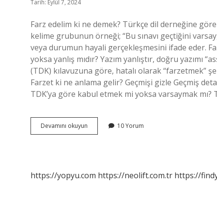
Tarih: Eylül 7, 2024
Farz edelim ki ne demek? Türkçe dil derneğine göre
kelime grubunun örneği; “Bu sınavı geçtiğini varsay, 
veya durumun hayali gerçekleşmesini ifade eder. Fa
yoksa yanlış mıdır? Yazım yanlıştır, doğru yazımı “as
(TDK) kılavuzuna göre, hatalı olarak “farzetmek” şe
Farzet ki ne anlama gelir? Geçmişi gizle Geçmiş deta
TDK’ya göre kabul etmek mi yoksa varsaymak mı? 
Farz
Devamını okuyun
10 Yorum
Edelim
Ki
Nasıl
Yazılır
https://yopyu.com
https://neolift.com.tr
https://fin