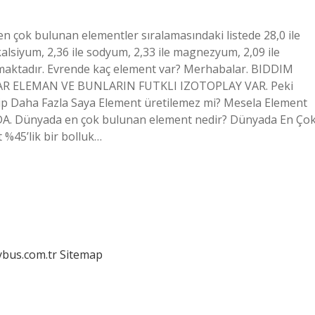
 çok bulunan elementler sıralamasındaki listede 28,0 ile
 kalsiyum, 2,36 ile sodyum, 2,33 ile magnezyum, 2,09 ile
 almaktadır. Evrende kaç element var? Merhabalar. BIDDIM
R ELEMAN VE BUNLARIN FUTKLI IZOTOPLAY VAR. Peki
ahip Daha Fazla Saya Element üretilemez mi? Mesela Element
 Dünyada en çok bulunan element nedir? Dünyada En Ço
%45’lik bir bolluk…
dybus.com.tr
Sitemap