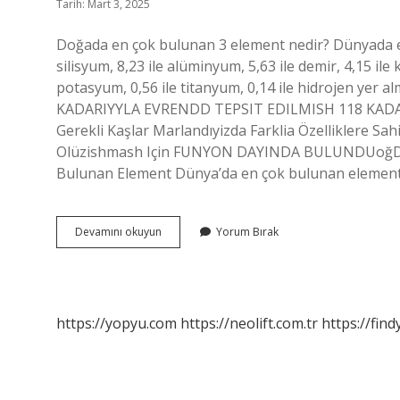
Tarih: Mart 3, 2025
Doğada en çok bulunan 3 element nedir? Dünyada en
silisyum, 8,23 ile alüminyum, 5,63 ile demir, 4,15 ile
potasyum, 0,56 ile titanyum, 0,14 ile hidrojen yer
KADARIYYLA EVRENDD TEPSIT EDILMISH 118 KADA
Gerekli Kaşlar Marlandıyizda Farklia Özelliklere S
Olüzishmash Için FUNYON DAYINDA BULUNDUoğDA.
Bulunan Element Dünya’da en çok bulunan element 
Evrende
Devamını okuyun
Yorum Bırak
Bulunan
2
Element
Nedir
https://yopyu.com
https://neolift.com.tr
https://fin