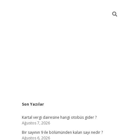
Sidebar
Son Yazılar
https://elexbett.ne
Kartal vergi dairesine hangi otobüs gider ?
Ağustos 7, 2026
Bir sayının 9 ile bölümünden kalan sayı nedir ?
Ağustos 6, 2026