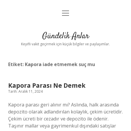
menüyü
Anasayfa
aç
Gizlilik Politikası
Gündelik Anlar
Yasal Uyarı
Keyifli vakit geçirmek için küçük bilgiler ve paylaşımlar.
Hakkımızda
Etiket:
Kapora iade etmemek suç mu
Kapora Parası Ne Demek
Tarih: Aralık 11, 2024
Kapora parası geri alınır mı? Aslında, halk arasında
depozito olarak adlandırılan kolaylık, çekim ücretidir.
Çekim ücreti bir cezadır ve depozito ile ödenir.
Taşınır mallar veya gayrimenkul dışındaki satışlar