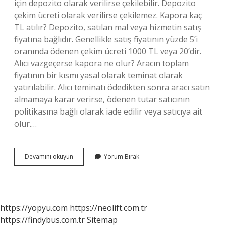
için depozito olarak verilirse çekilebilir. Depozito
çekim ücreti olarak verilirse çekilemez. Kapora kaç
TL atılır? Depozito, satılan mal veya hizmetin satış
fiyatına bağlıdır. Genellikle satış fiyatının yüzde 5’i
oranında ödenen çekim ücreti 1000 TL veya 20’dir.
Alıcı vazgeçerse kapora ne olur? Aracın toplam
fiyatının bir kısmı yasal olarak teminat olarak
yatırılabilir. Alıcı teminatı ödedikten sonra aracı satın
almamaya karar verirse, ödenen tutar satıcının
politikasına bağlı olarak iade edilir veya satıcıya ait
olur.…
Kapora
Devamını okuyun
Yorum Bırak
Parası
Ne
Demek
https://yopyu.com
https://neolift.com.tr
https://findybus.com.tr
Sitemap