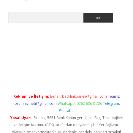
Arama
exbett.net/
betexper.xyz
Reklam ve İletişim:
E-mail:
backlinkpaneli@gmail.com
Teams:
forumhizmeti@gmail.com
Whatsapp: 0262 606 0 726
Telegram:
@karabul
Yasal Uyarı:
Sitemiz, 5651 Sayılı Kanun gereğince Bilgi Teknolojileri
ve İletişim Kurumu (BTK) tarafından onaylanmış bir Yer Sağlayıcı
olarak hizmet vermektedir. Bu nedenle, sitedeki içerikleri proaktif