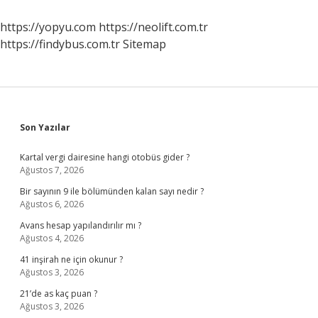
Anlama
Gelir
https://yopyu.com
https://neolift.com.tr
https://findybus.com.tr
Sitemap
Sidebar
Son Yazılar
Kartal vergi dairesine hangi otobüs gider ?
Ağustos 7, 2026
Bir sayının 9 ile bölümünden kalan sayı nedir ?
Ağustos 6, 2026
Avans hesap yapılandırılır mı ?
Ağustos 4, 2026
41 inşirah ne için okunur ?
Ağustos 3, 2026
21’de as kaç puan ?
Ağustos 3, 2026