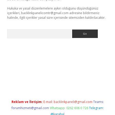
Hukuka ve yasal düzenlemelere aykırı olduğunu düşündüğünüz
içerikleri,
backlinkpanelicomtr@gmail.com
adresine bildirmeniz
halinde, ilgili içerikler yasal süre içerisinde sitemizden kaldırılacaktır.
Arama
elexbett.net/
betexper.xyz
Reklam ve İletişim:
E-mail:
backlinkpaneli@gmail.com
Teams:
forumhizmeti@gmail.com
Whatsapp: 0262 606 0 726
Telegram:
@karabul