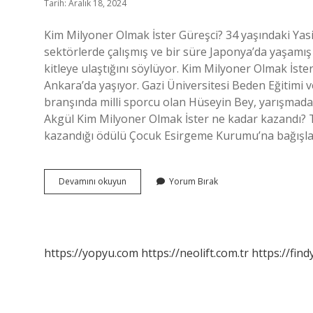
Tarih: Aralık 18, 2024
Kim Milyoner Olmak İster Güreşci? 34 yaşındaki Yasi
sektörlerde çalışmış ve bir süre Japonya’da yaşamış
kitleye ulaştığını söylüyor. Kim Milyoner Olmak İst
Ankara’da yaşıyor. Gazi Üniversitesi Beden Eğiti
branşında milli sporcu olan Hüseyin Bey, yarışmada
Akgül Kim Milyoner Olmak İster ne kadar kazandı? 
kazandığı ödülü Çocuk Esirgeme Kurumu’na bağışla
Kim
Devamını okuyun
Yorum Bırak
Milyoner
Olmak
Ister
Güreşçi
https://yopyu.com
https://neolift.com.tr
https://fin