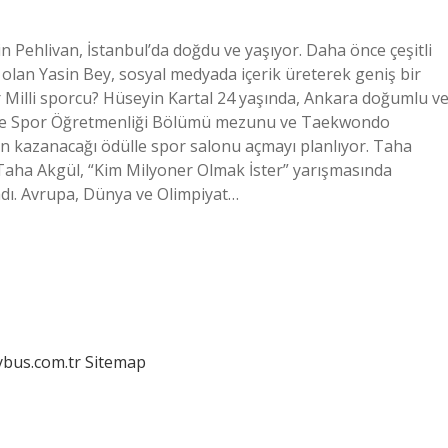
n Pehlivan, İstanbul’da doğdu ve yaşıyor. Daha önce çeşitli
 olan Yasin Bey, sosyal medyada içerik üreterek geniş bir
er Milli sporcu? Hüseyin Kartal 24 yaşında, Ankara doğumlu v
mi ve Spor Öğretmenliği Bölümü mezunu ve Taekwondo
n kazanacağı ödülle spor salonu açmayı planlıyor. Taha
Taha Akgül, “Kim Milyoner Olmak İster” yarışmasında
dı. Avrupa, Dünya ve Olimpiyat…
dybus.com.tr
Sitemap