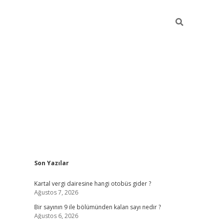
Sidebar
Son Yazılar
https://elexbett.n
Kartal vergi dairesine hangi otobüs gider ?
Ağustos 7, 2026
Bir sayının 9 ile bölümünden kalan sayı nedir ?
Ağustos 6, 2026