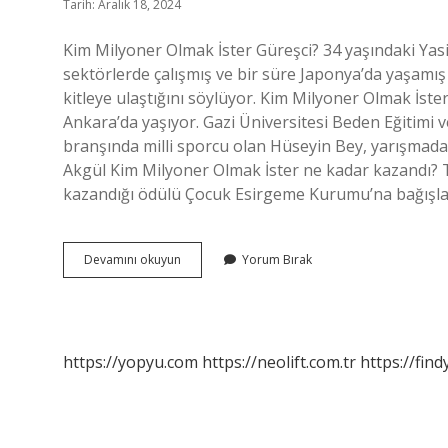
Tarih: Aralık 18, 2024
Kim Milyoner Olmak İster Güreşci? 34 yaşındaki Yasi
sektörlerde çalışmış ve bir süre Japonya’da yaşamış
kitleye ulaştığını söylüyor. Kim Milyoner Olmak İst
Ankara’da yaşıyor. Gazi Üniversitesi Beden Eğiti
branşında milli sporcu olan Hüseyin Bey, yarışmada
Akgül Kim Milyoner Olmak İster ne kadar kazandı? 
kazandığı ödülü Çocuk Esirgeme Kurumu’na bağışla
Kim
Devamını okuyun
Yorum Bırak
Milyoner
Olmak
Ister
Güreşçi
https://yopyu.com
https://neolift.com.tr
https://fin