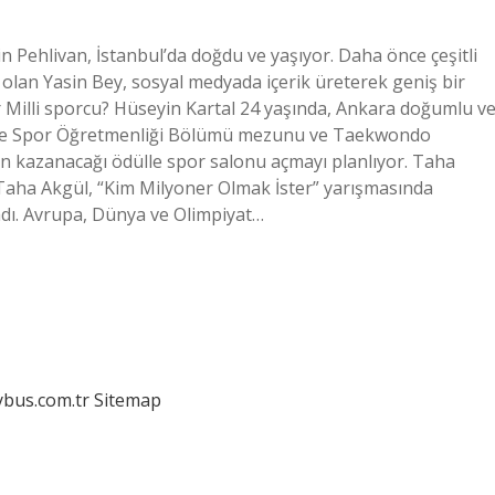
n Pehlivan, İstanbul’da doğdu ve yaşıyor. Daha önce çeşitli
 olan Yasin Bey, sosyal medyada içerik üreterek geniş bir
er Milli sporcu? Hüseyin Kartal 24 yaşında, Ankara doğumlu v
mi ve Spor Öğretmenliği Bölümü mezunu ve Taekwondo
n kazanacağı ödülle spor salonu açmayı planlıyor. Taha
Taha Akgül, “Kim Milyoner Olmak İster” yarışmasında
dı. Avrupa, Dünya ve Olimpiyat…
dybus.com.tr
Sitemap