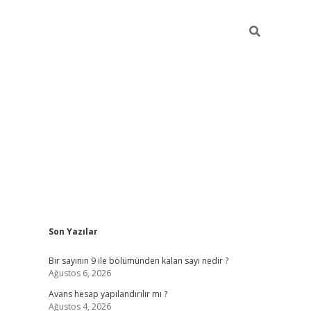
Sidebar
Son Yazılar
https://elexbett
Bir sayının 9 ile bölümünden kalan sayı nedir ?
Ağustos 6, 2026
Avans hesap yapılandırılır mı ?
Ağustos 4, 2026