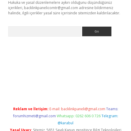
Hukuka ve yasal düzenlemelere aykırı olduğunu düşündüğünüz
içerikleri,
backlinkpanelicomtr@gmail.com
adresine bildirmeniz
halinde, ilgili içerikler yasal süre içerisinde sitemizden kaldırılacaktır.
Arama
exbett.net/
betexper.xyz
Reklam ve İletişim:
E-mail:
backlinkpaneli@gmail.com
Teams:
forumhizmeti@gmail.com
Whatsapp: 0262 606 0 726
Telegram:
@karabul
Yasal Uyarı:
Sitemiz, 5651 Sayılı Kanun gereğince Bilgi Teknolojileri