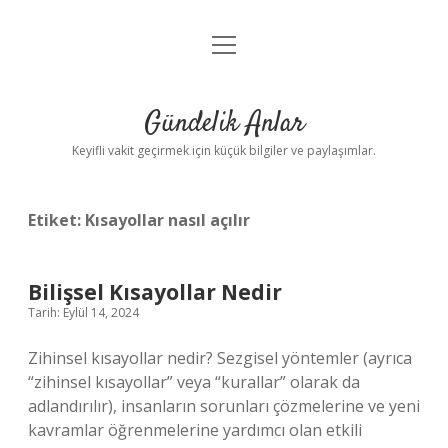
menüyü
Anasayfa
aç
Gizlilik Politikası
Gündelik Anlar
Yasal Uyarı
Keyifli vakit geçirmek için küçük bilgiler ve paylaşımlar.
Hakkımızda
Etiket:
Kısayollar nasıl açılır
Bilişsel Kısayollar Nedir
Tarih: Eylül 14, 2024
Zihinsel kısayollar nedir? Sezgisel yöntemler (ayrıca
“zihinsel kısayollar” veya “kurallar” olarak da
adlandırılır), insanların sorunları çözmelerine ve yeni
kavramlar öğrenmelerine yardımcı olan etkili