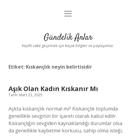
menüyü
Anasayfa
aç
Gizlilik Politikası
Gündelik Anlar
Yasal Uyarı
Keyifli vakit geçirmek için küçük bilgiler ve paylaşımlar.
Hakkımızda
Etiket:
Kıskançlık neyin belirtisidir
Aşık Olan Kadın Kıskanır Mı
Tarih: Mart 23, 2025
Aşkta kıskançlık normal mi? Kıskançlık toplumda
genellikle sevginin bir işareti olarak kabul edilir.
Kıskançlığın sevgiden kaynaklandığı durumlar olsa
da genellikle kaybetme korkusu, sahip olma isteği,