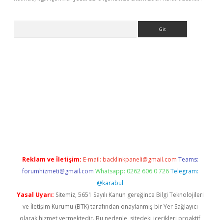
Arama
lexbett.net/
betexper.xyz
Reklam ve İletişim:
E-mail:
backlinkpaneli@gmail.com
Teams:
forumhizmeti@gmail.com
Whatsapp: 0262 606 0 726
Telegram:
@karabul
Yasal Uyarı:
Sitemiz, 5651 Sayılı Kanun gereğince Bilgi Teknolojileri
ve İletişim Kurumu (BTK) tarafından onaylanmış bir Yer Sağlayıcı
olarak hizmet vermektedir. Bu nedenle, sitedeki içerikleri proaktif