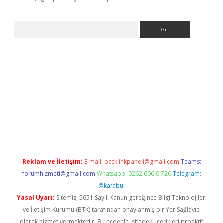
Arama
exbett.net/
betexper.xyz
Reklam ve İletişim:
E-mail:
backlinkpaneli@gmail.com
Teams:
forumhizmeti@gmail.com
Whatsapp: 0262 606 0 726
Telegram:
@karabul
Yasal Uyarı:
Sitemiz, 5651 Sayılı Kanun gereğince Bilgi Teknolojileri
ve İletişim Kurumu (BTK) tarafından onaylanmış bir Yer Sağlayıcı
olarak hizmet vermektedir. Bu nedenle, sitedeki içerikleri proaktif