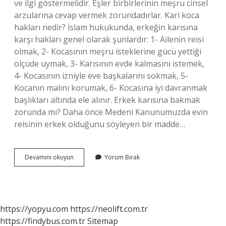
ve ilgi göstermelidir. Eşler birbirlerinin meşru cinsel
arzularına cevap vermek zorundadırlar. Kari koca
hakları nedir? İslam hukukunda, erkeğin karısına
karşı hakları genel olarak şunlardır: 1- Ailenin reisi
olmak, 2- Kocasının meşru isteklerine gücü yettiği
ölçüde uymak, 3- Karısının evde kalmasını istemek,
4- Kocasının izniyle eve başkalarını sokmak, 5-
Kocanın malını korumak, 6- Kocasına iyi davranmak
başlıkları altında ele alınır. Erkek karısına bakmak
zorunda mı? Daha önce Medeni Kanunumuzda evin
reisinin erkek olduğunu söyleyen bir madde…
Karılık
Devamını okuyun
Yorum Bırak
Görevi
Nedir
https://yopyu.com
https://neolift.com.tr
https://findybus.com.tr
Sitemap