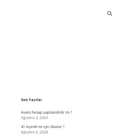
Sidebar
Son Yazılar
https://elexbett.ne
Avans hesap yapılandırılır mı ?
Ağustos 4, 2026
41 inşirah ne için okunur ?
Ağustos 3, 2026