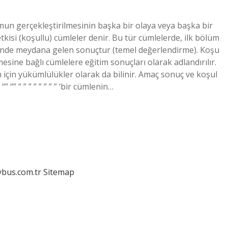
mun gerçekleştirilmesinin başka bir olaya veya başka bir
isi (koşullu) cümleler denir. Bu tür cümlelerde, ilk bölüm
linde meydana gelen sonuçtur (temel değerlendirme). Koşu
esine bağlı cümlelere eğitim sonuçları olarak adlandırılır.
 için yükümlülükler olarak da bilinir. Amaç sonuç ve koşul
“” “” ” ” ” ” ” ” ” ” ‘bir cümlenin…
dybus.com.tr
Sitemap