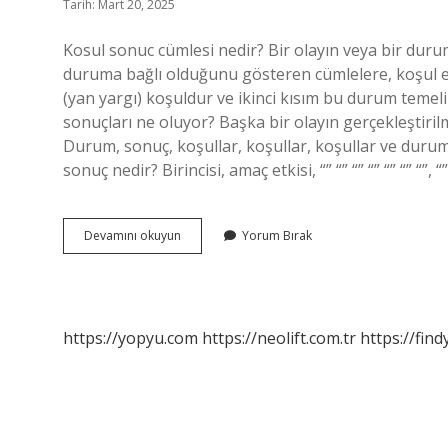
Tarih: Mart 20, 2025
Kosul sonuc cümlesi nedir? Bir olayın veya bir duru
duruma bağlı olduğunu gösteren cümlelere, koşul etk
(yan yargı) koşuldur ve ikinci kısım bu durum teme
sonuçları ne oluyor? Başka bir olayın gerçekleştirilm
Durum, sonuç, koşullar, koşullar, koşullar ve durum
sonuç nedir? Birincisi, amaç etkisi, “” “” “” “” “” “” “”, “” 
Kosul
Devamını okuyun
Yorum Bırak
Sonuç
Nedir
Örnek
https://yopyu.com
https://neolift.com.tr
https://fin