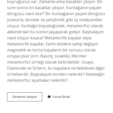
kuyruğunuz var. Zamanla arka bacaklar çıkıyor. Bir
süre sonra ön bacaklar çıkıyor. Kurbağanın yaşam
döngüsü nasıl olur? Bir kurbağanın yaşam döngüsü
yumurta, larvalar ve yetişkinlik gibi üç stadyumdan
oluşur. Kurbağa büyüdüğünde, metamorfoz olarak
adlandırılan bu süreci yaşayarak gelişir. Başkalaşım
nasıl oluşur kısaca? Metamorfik kayalar veya
metamorfik kayalar, farklı etkilere sahip değişen
magmatik ve tortul kayaların bir sonucu olarak
ortaya çıkar (örn. Basınç, sıcaklık). Mermer
metamorfoz örneği olarak belirtilebilir. Gnays,
Diamonds ve Schern, bu kayalara verilebilecek diğer
örneklerdir. Başkalaşım evreleri nelerdir? Kelebeğin
metamorfoz aşamaları nelerdir?…
Kurbağanın
Devamını okuyun
Yorum Bırak
Başkalaşımı
Nasıl
Olur