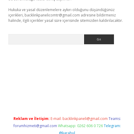
Hukuka ve yasal düzenlemelere aykırı olduğunu düşündüğünüz
içerikleri,
backlinkpanelicomtr@gmail.com
adresine bildirmeniz
halinde, ilgili içerikler yasal süre içerisinde sitemizden kaldırılacaktır.
Arama
exbett.net/
betexper.xyz
Reklam ve İletişim:
E-mail:
backlinkpaneli@gmail.com
Teams:
forumhizmeti@gmail.com
Whatsapp: 0262 606 0 726
Telegram:
@karabul