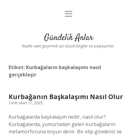
menüyü
Anasayfa
aç
Gizlilik Politikası
Gündelik Anlar
Yasal Uyarı
Keyifli vakit geçirmek için küçük bilgiler ve paylaşımlar.
Hakkımızda
Etiket:
Kurbağaların başkalaşımı nasıl
gerçekleşir
Kurbağanın Başkalaşımı Nasıl Olur
Tarih: Mart 17, 2025
Kurbağalarda başkalaşım nedir, nasıl olur?
Kurbağalarda, yumurtadan gelen kurbağaların
metamorfozuna boyun denir. Bir elip gövdeniz ve