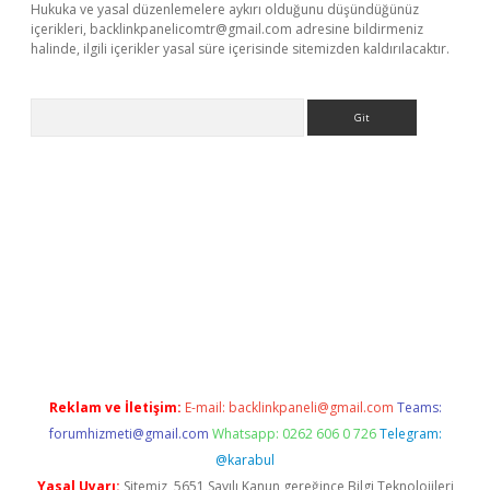
Hukuka ve yasal düzenlemelere aykırı olduğunu düşündüğünüz
içerikleri,
backlinkpanelicomtr@gmail.com
adresine bildirmeniz
halinde, ilgili içerikler yasal süre içerisinde sitemizden kaldırılacaktır.
Arama
exbett.net/
betexper.xyz
Reklam ve İletişim:
E-mail:
backlinkpaneli@gmail.com
Teams:
forumhizmeti@gmail.com
Whatsapp: 0262 606 0 726
Telegram:
@karabul
Yasal Uyarı:
Sitemiz, 5651 Sayılı Kanun gereğince Bilgi Teknolojileri