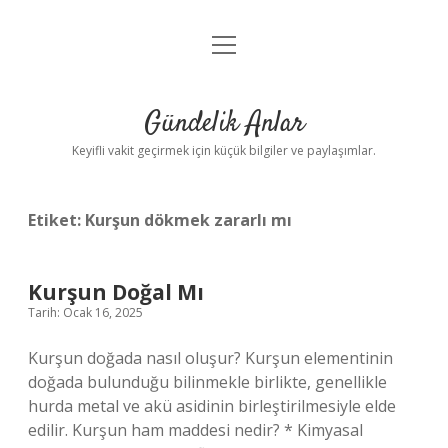
menüyü
Anasayfa
aç
Gizlilik Politikası
Gündelik Anlar
Yasal Uyarı
Keyifli vakit geçirmek için küçük bilgiler ve paylaşımlar.
Hakkımızda
Etiket:
Kurşun dökmek zararlı mı
Kurşun Doğal Mı
Tarih: Ocak 16, 2025
Kurşun doğada nasıl oluşur? Kurşun elementinin
doğada bulunduğu bilinmekle birlikte, genellikle
hurda metal ve akü asidinin birleştirilmesiyle elde
edilir. Kurşun ham maddesi nedir? * Kimyasal