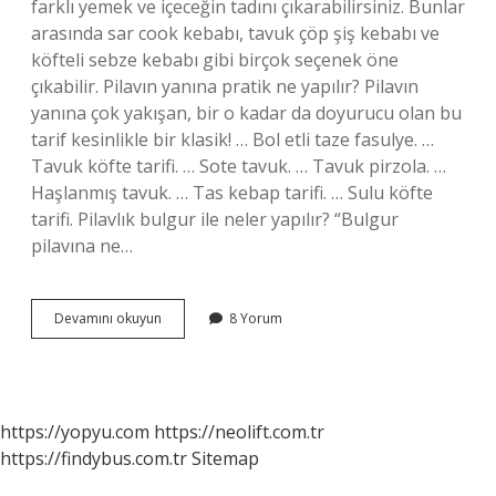
farklı yemek ve içeceğin tadını çıkarabilirsiniz. Bunlar
arasında sar cook kebabı, tavuk çöp şiş kebabı ve
köfteli sebze kebabı gibi birçok seçenek öne
çıkabilir. Pilavın yanına pratik ne yapılır? Pilavın
yanına çok yakışan, bir o kadar da doyurucu olan bu
tarif kesinlikle bir klasik! … Bol etli taze fasulye. …
Tavuk köfte tarifi. … Sote tavuk. … Tavuk pirzola. …
Haşlanmış tavuk. … Tas kebap tarifi. … Sulu köfte
tarifi. Pilavlık bulgur ile neler yapılır? “Bulgur
pilavına ne…
Bulgur
Devamını okuyun
8 Yorum
Pilavının
Yanına
Kolay
Ne
Yapılır
https://yopyu.com
https://neolift.com.tr
https://findybus.com.tr
Sitemap