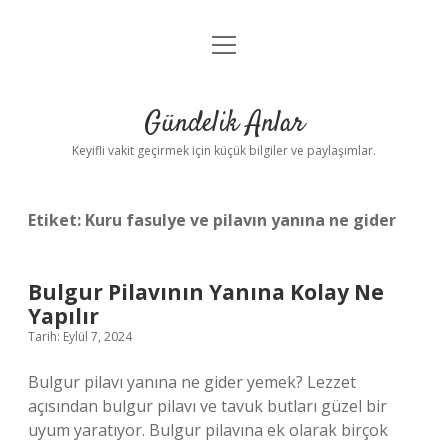
menüyü
Anasayfa
aç
Gizlilik Politikası
Gündelik Anlar
Yasal Uyarı
Keyifli vakit geçirmek için küçük bilgiler ve paylaşımlar.
Hakkımızda
Etiket:
Kuru fasulye ve pilavın yanına ne gider
Bulgur Pilavının Yanına Kolay Ne
Yapılır
Tarih: Eylül 7, 2024
Bulgur pilavı yanına ne gider yemek? Lezzet
açısından bulgur pilavı ve tavuk butları güzel bir
uyum yaratıyor. Bulgur pilavına ek olarak birçok