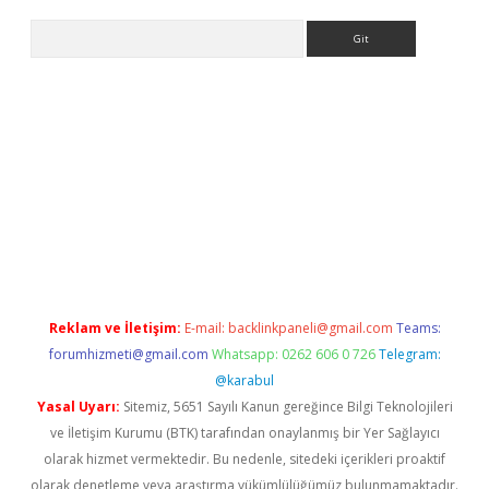
Arama
exbett.net/
betexper.xyz
Reklam ve İletişim:
E-mail:
backlinkpaneli@gmail.com
Teams:
forumhizmeti@gmail.com
Whatsapp: 0262 606 0 726
Telegram:
@karabul
Yasal Uyarı:
Sitemiz, 5651 Sayılı Kanun gereğince Bilgi Teknolojileri
ve İletişim Kurumu (BTK) tarafından onaylanmış bir Yer Sağlayıcı
olarak hizmet vermektedir. Bu nedenle, sitedeki içerikleri proaktif
olarak denetleme veya araştırma yükümlülüğümüz bulunmamaktadır.