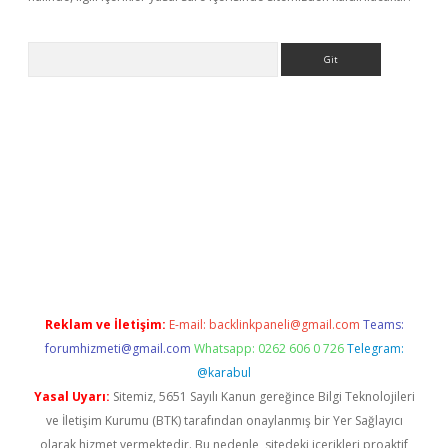
Arama
exbett.net/
betexper.xyz
Reklam ve İletişim:
E-mail:
backlinkpaneli@gmail.com
Teams:
forumhizmeti@gmail.com
Whatsapp: 0262 606 0 726
Telegram:
@karabul
Yasal Uyarı:
Sitemiz, 5651 Sayılı Kanun gereğince Bilgi Teknolojileri
ve İletişim Kurumu (BTK) tarafından onaylanmış bir Yer Sağlayıcı
olarak hizmet vermektedir. Bu nedenle, sitedeki içerikleri proaktif