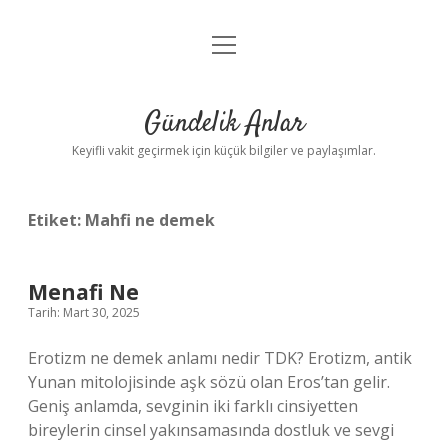
menüyü
Anasayfa
aç
Gizlilik Politikası
Gündelik Anlar
Yasal Uyarı
Keyifli vakit geçirmek için küçük bilgiler ve paylaşımlar.
Hakkımızda
Etiket:
Mahfi ne demek
Menafi Ne
Tarih: Mart 30, 2025
Erotizm ne demek anlamı nedir TDK? Erotizm, antik
Yunan mitolojisinde aşk sözü olan Eros’tan gelir.
Geniş anlamda, sevginin iki farklı cinsiyetten
bireylerin cinsel yakınsamasında dostluk ve sevgi