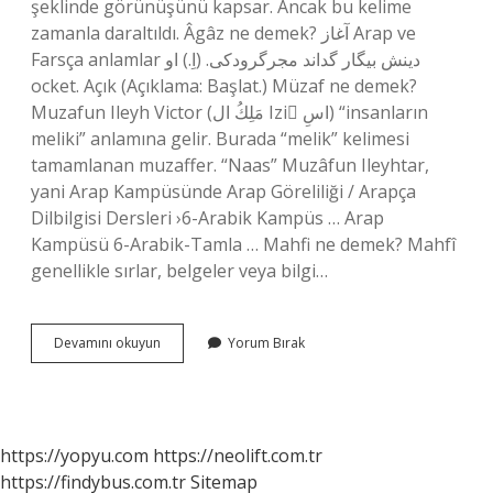
şeklinde görünüşünü kapsar. Ancak bu kelime
zamanla daraltıldı. Âgâz ne demek? آغاز Arap ve
Farsça anlamlar دینش بیگار گداند مجرگرودکی. (اِ.) او
ocket. Açık (Açıklama: Başlat.) Müzaf ne demek?
Muzafun Ileyh Victor (مَلِكُ ال Izi ّاسِ) “insanların
meliki” anlamına gelir. Burada “melik” kelimesi
tamamlanan muzaffer. “Naas” Muzâfun Ileyhtar,
yani Arap Kampüsünde Arap Göreliliği / Arapça
Dilbilgisi Dersleri ›6-Arabik Kampüs … Arap
Kampüsü 6-Arabik-Tamla … Mahfi ne demek? Mahfî
genellikle sırlar, belgeler veya bilgi…
Menafi
Devamını okuyun
Yorum Bırak
Ne
https://yopyu.com
https://neolift.com.tr
https://findybus.com.tr
Sitemap