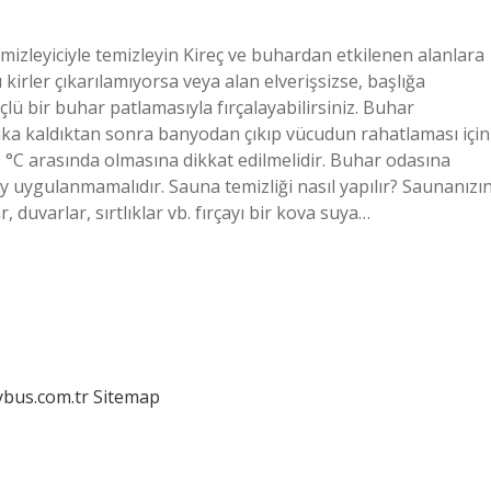
temizleyiciyle temizleyin Kireç ve buhardan etkilenen alanlara
kirler çıkarılamıyorsa veya alan elverişsizse, başlığa
üçlü bir buhar patlamasıyla fırçalayabilirsiniz. Buhar
ika kaldıktan sonra banyodan çıkıp vücudun rahatlaması için
60 °C arasında olmasına dikkat edilmelidir. Buhar odasına
 uygulanmamalıdır. Sauna temizliği nasıl yapılır? Saunanızı
ar, duvarlar, sırtlıklar vb. fırçayı bir kova suya…
dybus.com.tr
Sitemap