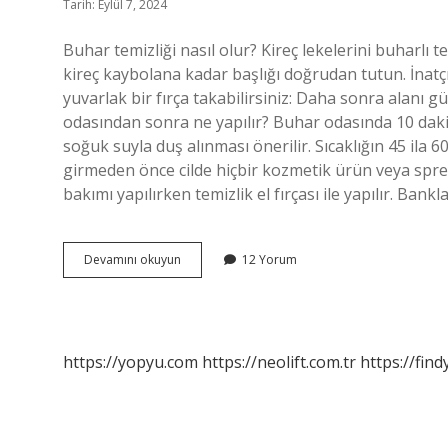
Tarih: Eylül 7, 2024
Buhar temizliği nasıl olur? Kireç lekelerini buharlı 
kireç kaybolana kadar başlığı doğrudan tutun. İnatçı 
yuvarlak bir fırça takabilirsiniz: Daha sonra alanı g
odasından sonra ne yapılır? Buhar odasında 10 dak
soğuk suyla duş alınması önerilir. Sıcaklığın 45 ila 
girmeden önce cilde hiçbir kozmetik ürün veya sprey
bakımı yapılırken temizlik el fırçası ile yapılır. Bankl
Buhar
Devamını okuyun
12 Yorum
Odası
Temizliği
Nasıl
Yapılır
https://yopyu.com
https://neolift.com.tr
https://fin