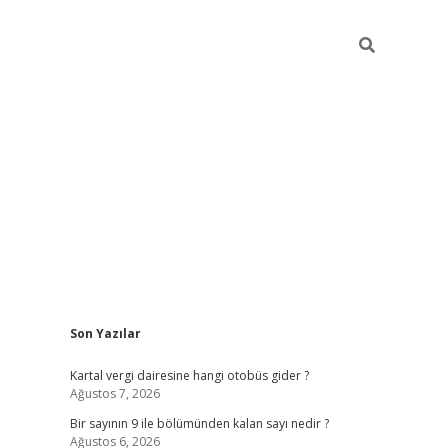
Sidebar
Son Yazılar
https://elexbett.ne
Kartal vergi dairesine hangi otobüs gider ?
Ağustos 7, 2026
Bir sayının 9 ile bölümünden kalan sayı nedir ?
Ağustos 6, 2026