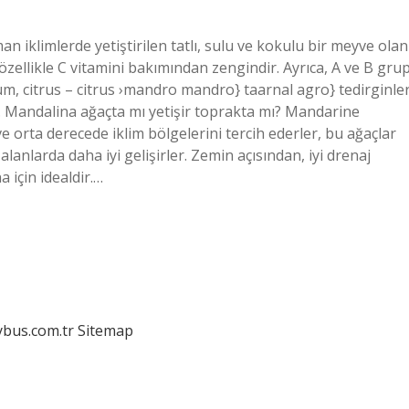
n iklimlerde yetiştirilen tatlı, sulu ve kokulu bir meyve olan
özellikle C vitamini bakımından zengindir. Ayrıca, A ve B gru
, citrus – citrus ›mandro mandro} taarnal agro} tedirginler
er. Mandalina ağaçta mı yetişir toprakta mı? Mandarine
 ve orta derecede iklim bölgelerini tercih ederler, bu ağaçlar
lanlarda daha iyi gelişirler. Zemin açısından, iyi drenaj
için idealdir.…
dybus.com.tr
Sitemap