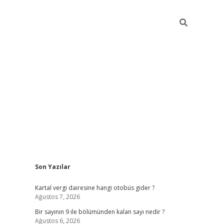
Sidebar
Son Yazılar
https://elexbett.
Kartal vergi dairesine hangi otobüs gider ?
Ağustos 7, 2026
Bir sayının 9 ile bölümünden kalan sayı nedir ?
Ağustos 6, 2026