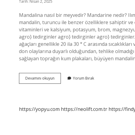
Tarih: Nisan 2, 2025
Mandalina nasıl bir meyvedir? Mandarine nedir? Ilıma
mandalin, turuncu ile benzer özelliklere sahiptir ve 
vitaminleri ve kalsiyum, potasyum, brom, magnezyum
agro} tedirginler agro} tedirginler agro} tedirginl
ağaçları genellikle 20 ila 30 ° C arasında sıcaklıkları
don olaylarına duyarlı olduğundan, tehlike olmadığı a
sağlayan toprağın kum plakaları, büyüyen mandalina 
Mandalina
Devamını okuyun
Yorum Bırak
Bir
Bitki
Midir
https://yopyu.com
https://neolift.com.tr
https://fin