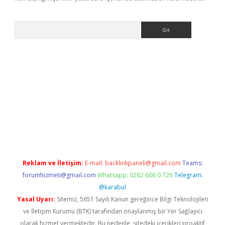
Arama
lexbett.net/
betexper.xyz
Reklam ve İletişim:
E-mail:
backlinkpaneli@gmail.com
Teams:
forumhizmeti@gmail.com
Whatsapp: 0262 606 0 726
Telegram:
@karabul
Yasal Uyarı:
Sitemiz, 5651 Sayılı Kanun gereğince Bilgi Teknolojileri
ve İletişim Kurumu (BTK) tarafından onaylanmış bir Yer Sağlayıcı
olarak hizmet vermektedir. Bu nedenle, sitedeki içerikleri proaktif