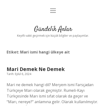
menüyü
Anasayfa
aç
Gizlilik Politikası
Gündelik Anlar
Yasal Uyarı
Keyifli vakit geçirmek için küçük bilgiler ve paylaşımlar.
Hakkımızda
Etiket:
Mari ismi hangi ülkeye ait
Mari Demek Ne Demek
Tarih: Eylül 6, 2024
Mari ne demek hangi dil? Meryem ismi Farsçadan
Türkçeye Marı olarak geçmiştir. Rumeli-Kayı
Türkçesinde Marı ismi sıfat olarak da geçer ve
“Marı, nereye?” anlamına gelir. Olarak kullanılmıştır.