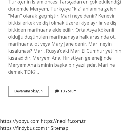
Türkçenin İslam öncesi Farsçadan en çok etkilendiği
dönemde Meryem, Türkçeye “kız” anlamına gelen
“Marı” olarak geçmiştir. Mari neye denir? Kenevir
bitkisi erkek ve dişi olmak üzere ikiye ayrılır ve dişi
bitkiden marihuana elde edilir. Orta Asya kökenli
olduğu düşünülen marihuanaya halk arasında ot,
marihuana, ot veya Mary Jane denir. Mari neyin
kısaltması? Mari, Rusya’daki Mari El Cumhuriyeti’nin
kısa adıdır. Meryem Ana, Hıristiyan geleneğinde
Meryem Ana isminin başka bir yazılışıdır. Mari ne
demek TDK?…
Mari
Devamını okuyun
10 Yorum
Demek
Ne
Demek
https://yopyu.com
https://neolift.com.tr
https://findybus.com.tr
Sitemap