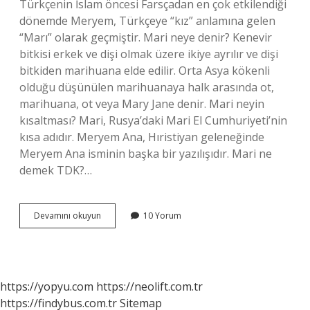
Türkçenin İslam öncesi Farsçadan en çok etkilendiği
dönemde Meryem, Türkçeye “kız” anlamına gelen
“Marı” olarak geçmiştir. Mari neye denir? Kenevir
bitkisi erkek ve dişi olmak üzere ikiye ayrılır ve dişi
bitkiden marihuana elde edilir. Orta Asya kökenli
olduğu düşünülen marihuanaya halk arasında ot,
marihuana, ot veya Mary Jane denir. Mari neyin
kısaltması? Mari, Rusya’daki Mari El Cumhuriyeti’nin
kısa adıdır. Meryem Ana, Hıristiyan geleneğinde
Meryem Ana isminin başka bir yazılışıdır. Mari ne
demek TDK?…
Mari
Devamını okuyun
10 Yorum
Demek
Ne
Demek
https://yopyu.com
https://neolift.com.tr
https://findybus.com.tr
Sitemap