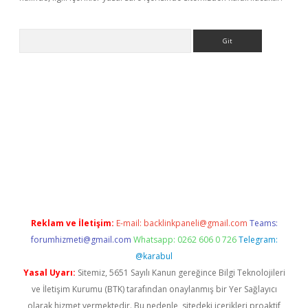
Arama
exbett.net/
betexper.xyz
Reklam ve İletişim:
E-mail:
backlinkpaneli@gmail.com
Teams:
forumhizmeti@gmail.com
Whatsapp: 0262 606 0 726
Telegram:
@karabul
Yasal Uyarı:
Sitemiz, 5651 Sayılı Kanun gereğince Bilgi Teknolojileri
ve İletişim Kurumu (BTK) tarafından onaylanmış bir Yer Sağlayıcı
olarak hizmet vermektedir. Bu nedenle, sitedeki içerikleri proaktif