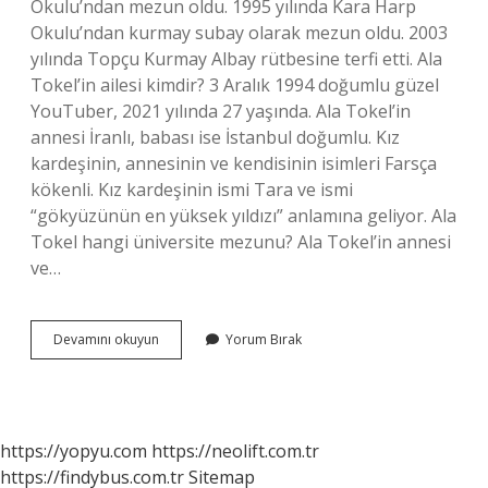
Okulu’ndan mezun oldu. 1995 yılında Kara Harp
Okulu’ndan kurmay subay olarak mezun oldu. 2003
yılında Topçu Kurmay Albay rütbesine terfi etti. Ala
Tokel’in ailesi kimdir? 3 Aralık 1994 doğumlu güzel
YouTuber, 2021 yılında 27 yaşında. Ala Tokel’in
annesi İranlı, babası ise İstanbul doğumlu. Kız
kardeşinin, annesinin ve kendisinin isimleri Farsça
kökenli. Kız kardeşinin ismi Tara ve ismi
“gökyüzünün en yüksek yıldızı” anlamına geliyor. Ala
Tokel hangi üniversite mezunu? Ala Tokel’in annesi
ve…
Tokel
Devamını okuyun
Yorum Bırak
Nereli
https://yopyu.com
https://neolift.com.tr
https://findybus.com.tr
Sitemap