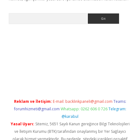
Arama
exbett.net/
betexper.xyz
Reklam ve İletişim:
E-mail:
backlinkpaneli@gmail.com
Teams:
forumhizmeti@gmail.com
Whatsapp: 0262 606 0 726
Telegram:
@karabul
Yasal Uyarı:
Sitemiz, 5651 Sayılı Kanun gereğince Bilgi Teknolojileri
ve İletişim Kurumu (BTK) tarafından onaylanmış bir Yer Sağlayıcı
olarak hizmet vermektedir. Bu nedenle, sitedeki içerikleri proaktif