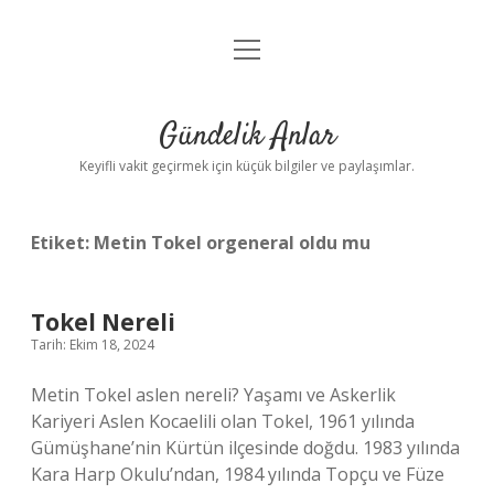
menüyü
Anasayfa
aç
Gizlilik Politikası
Gündelik Anlar
Yasal Uyarı
Keyifli vakit geçirmek için küçük bilgiler ve paylaşımlar.
Hakkımızda
Etiket:
Metin Tokel orgeneral oldu mu
Tokel Nereli
Tarih: Ekim 18, 2024
Metin Tokel aslen nereli? Yaşamı ve Askerlik
Kariyeri Aslen Kocaelili olan Tokel, 1961 yılında
Gümüşhane’nin Kürtün ilçesinde doğdu. 1983 yılında
Kara Harp Okulu’ndan, 1984 yılında Topçu ve Füze