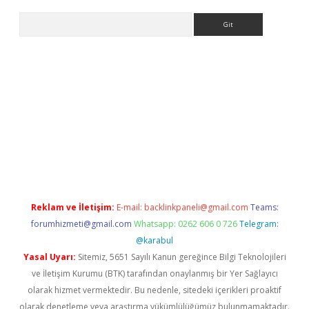
Arama
exbett.net/
betexper.xyz
Reklam ve İletişim:
E-mail:
backlinkpaneli@gmail.com
Teams:
forumhizmeti@gmail.com
Whatsapp: 0262 606 0 726
Telegram:
@karabul
Yasal Uyarı:
Sitemiz, 5651 Sayılı Kanun gereğince Bilgi Teknolojileri
ve İletişim Kurumu (BTK) tarafından onaylanmış bir Yer Sağlayıcı
olarak hizmet vermektedir. Bu nedenle, sitedeki içerikleri proaktif
olarak denetleme veya araştırma yükümlülüğümüz bulunmamaktadır.