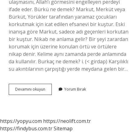
ulaşmasını, Allah’ı görmesini engelleyen perdeyi
ifade eder. Bürkü ne demek? Markut, Merküt veya
Bürküt, Yörükler tarafından yaramaz çocukları
korkutmak için icat edilen efsanevi bir kuştur. Eski
inanışa göre Markut, sadece adı geçenleri korkutan
bir kuştur. Nikab ne anlama gelir? Bir şeyi zarardan
korumak için üzerine konulan örtü ve örtülere
nikap denir. Kelime aynı zamanda perde anlamında
da kullanılır. Burkaç ne demek? i. (< girdap) Karşılıklı
su akıntılarının çarpıştığı yerde meydana gelen bir…
Burkaç
Devamını okuyun
Yorum Bırak
Ne
https://yopyu.com
https://neolift.com.tr
https://findybus.com.tr
Sitemap