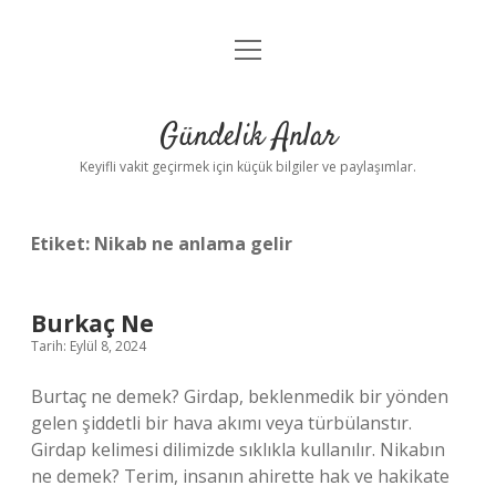
menüyü
Anasayfa
aç
Gizlilik Politikası
Gündelik Anlar
Yasal Uyarı
Keyifli vakit geçirmek için küçük bilgiler ve paylaşımlar.
Hakkımızda
Etiket:
Nikab ne anlama gelir
Burkaç Ne
Tarih: Eylül 8, 2024
Burtaç ne demek? Girdap, beklenmedik bir yönden
gelen şiddetli bir hava akımı veya türbülanstır.
Girdap kelimesi dilimizde sıklıkla kullanılır. Nikabın
ne demek? Terim, insanın ahirette hak ve hakikate