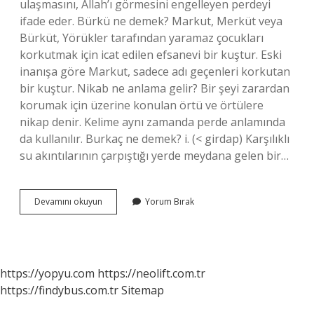
ulaşmasını, Allah’ı görmesini engelleyen perdeyi
ifade eder. Bürkü ne demek? Markut, Merküt veya
Bürküt, Yörükler tarafından yaramaz çocukları
korkutmak için icat edilen efsanevi bir kuştur. Eski
inanışa göre Markut, sadece adı geçenleri korkutan
bir kuştur. Nikab ne anlama gelir? Bir şeyi zarardan
korumak için üzerine konulan örtü ve örtülere
nikap denir. Kelime aynı zamanda perde anlamında
da kullanılır. Burkaç ne demek? i. (< girdap) Karşılıklı
su akıntılarının çarpıştığı yerde meydana gelen bir…
Burkaç
Devamını okuyun
Yorum Bırak
Ne
https://yopyu.com
https://neolift.com.tr
https://findybus.com.tr
Sitemap