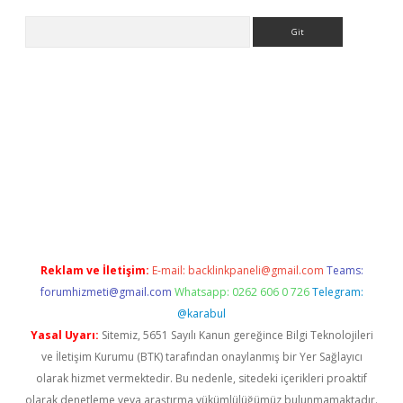
Arama
exbett.net/
betexper.xyz
Reklam ve İletişim:
E-mail:
backlinkpaneli@gmail.com
Teams:
forumhizmeti@gmail.com
Whatsapp: 0262 606 0 726
Telegram:
@karabul
Yasal Uyarı:
Sitemiz, 5651 Sayılı Kanun gereğince Bilgi Teknolojileri
ve İletişim Kurumu (BTK) tarafından onaylanmış bir Yer Sağlayıcı
olarak hizmet vermektedir. Bu nedenle, sitedeki içerikleri proaktif
olarak denetleme veya araştırma yükümlülüğümüz bulunmamaktadır.