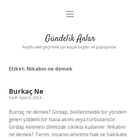
menüyü
Anasayfa
aç
Gizlilik Politikası
Gündelik Anlar
Yasal Uyarı
Keyifli vakit geçirmek için küçük bilgiler ve paylaşımlar.
Hakkımızda
Etiket:
Nikabın ne demek
Burkaç Ne
Tarih: Eylül 8, 2024
Burtaç ne demek? Girdap, beklenmedik bir yönden
gelen şiddetli bir hava akımı veya türbülanstır.
Girdap kelimesi dilimizde sıklıkla kullanılır. Nikabın
ne demek? Terim, insanın ahirette hak ve hakikate