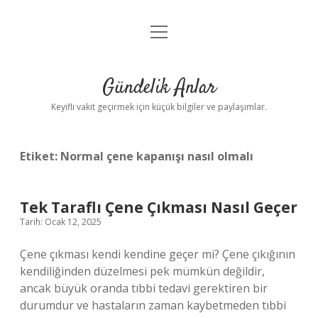
menüyü
Anasayfa
aç
Gizlilik Politikası
Gündelik Anlar
Yasal Uyarı
Keyifli vakit geçirmek için küçük bilgiler ve paylaşımlar.
Hakkımızda
Etiket:
Normal çene kapanışı nasıl olmalı
Tek Taraflı Çene Çıkması Nasıl Geçer
Tarih: Ocak 12, 2025
Çene çıkması kendi kendine geçer mi? Çene çıkığının
kendiliğinden düzelmesi pek mümkün değildir,
ancak büyük oranda tıbbi tedavi gerektiren bir
durumdur ve hastaların zaman kaybetmeden tıbbi