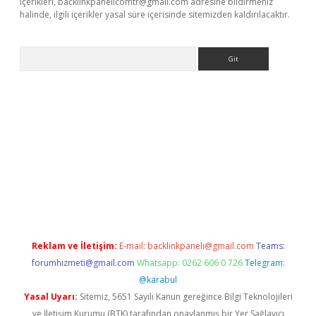
içerikleri,
backlinkpanelicomtr@gmail.com
adresine bildirmeniz
halinde, ilgili içerikler yasal süre içerisinde sitemizden kaldırılacaktır.
Arama
exbett.net/
betexper.xyz
Reklam ve İletişim:
E-mail:
backlinkpaneli@gmail.com
Teams:
forumhizmeti@gmail.com
Whatsapp: 0262 606 0 726
Telegram:
@karabul
Yasal Uyarı:
Sitemiz, 5651 Sayılı Kanun gereğince Bilgi Teknolojileri
ve İletişim Kurumu (BTK) tarafından onaylanmış bir Yer Sağlayıcı