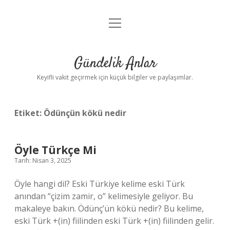
menüyü
Anasayfa
aç
Gizlilik Politikası
Gündelik Anlar
Yasal Uyarı
Keyifli vakit geçirmek için küçük bilgiler ve paylaşımlar.
Hakkımızda
Etiket:
Ödünçün kökü nedir
Öyle Türkçe Mi
Tarih: Nisan 3, 2025
Öyle hangi dil? Eski Türkiye kelime eski Türk
anından “çizim zamir, o” kelimesiyle geliyor. Bu
makaleye bakın. Ödünç’ün kökü nedir? Bu kelime,
eski Türk +(in) fiilinden eski Türk +(in) fiilinden gelir.