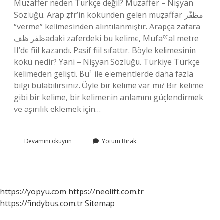
Muzaffer neden Türkçe değil? Muzaffer – Nişyan
Sözlüğü. Arap ẓfr’in kökünden gelen muẓaffar مظفّر
“verme” kelimesinden alıntılanmıştır. Arapça ẓafara
ظفر ظفadaki zaferdeki bu kelime, Mufaˁˁal metre
II’de fiil kazandı. Pasif fiil sıfattır. Böyle kelimesinin
kökü nedir? Yani – Nişyan Sözlüğü. Türkiye Türkçe
kelimeden gelişti. Bu¹ ile elementlerde daha fazla
bilgi bulabilirsiniz. Öyle bir kelime var mı? Bir kelime
gibi bir kelime, bir kelimenin anlamını güçlendirmek
ve aşırılık eklemek için…
Öyle
Devamını okuyun
Yorum Bırak
Türkçe
Mi
https://yopyu.com
https://neolift.com.tr
https://findybus.com.tr
Sitemap