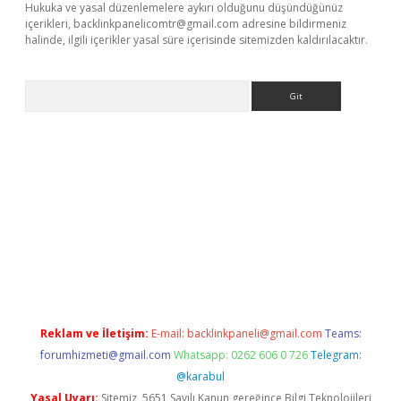
Hukuka ve yasal düzenlemelere aykırı olduğunu düşündüğünüz
içerikleri,
backlinkpanelicomtr@gmail.com
adresine bildirmeniz
halinde, ilgili içerikler yasal süre içerisinde sitemizden kaldırılacaktır.
Arama
exbett.net/
betexper.xyz
Reklam ve İletişim:
E-mail:
backlinkpaneli@gmail.com
Teams:
forumhizmeti@gmail.com
Whatsapp: 0262 606 0 726
Telegram:
@karabul
Yasal Uyarı:
Sitemiz, 5651 Sayılı Kanun gereğince Bilgi Teknolojileri