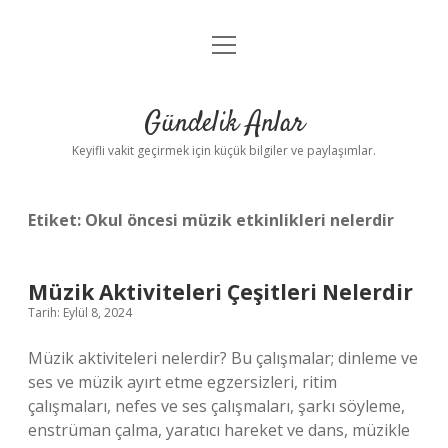
menüyü
Anasayfa
aç
Gizlilik Politikası
Gündelik Anlar
Yasal Uyarı
Keyifli vakit geçirmek için küçük bilgiler ve paylaşımlar.
Hakkımızda
Etiket:
Okul öncesi müzik etkinlikleri nelerdir
Müzik Aktiviteleri Çeşitleri Nelerdir
Tarih: Eylül 8, 2024
Müzik aktiviteleri nelerdir? Bu çalışmalar; dinleme ve
ses ve müzik ayırt etme egzersizleri, ritim
çalışmaları, nefes ve ses çalışmaları, şarkı söyleme,
enstrüman çalma, yaratıcı hareket ve dans, müzikle