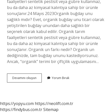
faaliyetleri sentetik pestisit veya gübre kullanmaz,
bu da daha az kimyasal kalıntıya sahip bir ürünle
sonuçlanır.24 Mayıs 2023Organik buğday unu
sağlıklı mıdır? Evet, organik buğday unu ticari olarak
yetiştirilen buğday unundan daha sağlıklı bir
seçenek olarak kabul edilir. Organik tarım
faaliyetleri sentetik pestisit veya gübre kullanmaz,
bu da daha az kimyasal kalıntıya sahip bir ürünle
sonuçlanır. Organik un farkı nedir? Organik un
dediğinizde, tam buğday ununu kastediyorsunuz.
Ancak, “organik” terimi bir çiftçilik uygulamasını…
Organik
Devamını okuyun
Yorum Bırak
Un
Ile
Ne
Yapılır
https://yopyu.com
https://neolift.com.tr
https://findybus.com.tr
Sitemap