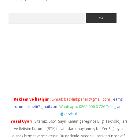
Arama
lexbett.net/
betexper.xyz
Reklam ve İletişim:
E-mail:
backlinkpaneli@gmail.com
Teams:
forumhizmeti@gmail.com
Whatsapp: 0262 606 0 726
Telegram:
@karabul
Yasal Uyarı:
Sitemiz, 5651 Sayılı Kanun gereğince Bilgi Teknolojileri
ve İletişim Kurumu (BTK) tarafından onaylanmış bir Yer Sağlayıcı
olarak hizmet vermektedir. Bu nedenle, sitedeki içerikleri proaktif