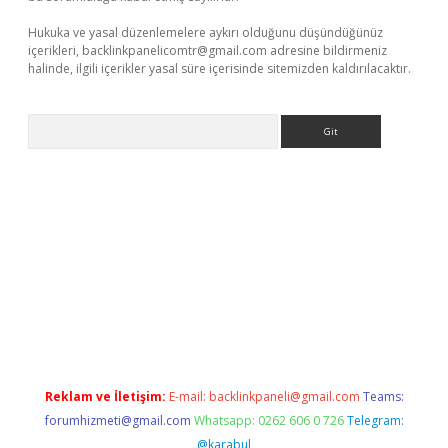
Hukuka ve yasal düzenlemelere aykırı olduğunu düşündüğünüz
içerikleri,
backlinkpanelicomtr@gmail.com
adresine bildirmeniz
halinde, ilgili içerikler yasal süre içerisinde sitemizden kaldırılacaktır.
Arama
lexbett.net/
betexper.xyz
Reklam ve İletişim:
E-mail:
backlinkpaneli@gmail.com
Teams:
forumhizmeti@gmail.com
Whatsapp: 0262 606 0 726
Telegram:
@karabul