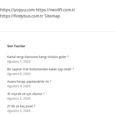
Zaman
Artar
https://yopyu.com
https://neolift.com.tr
https://findybus.com.tr
Sitemap
Sidebar
Son Yazılar
Kartal vergi dairesine hangi otobüs gider ?
Ağustos 7, 2026
Bir sayının 9 ile bölümünden kalan sayı nedir ?
Ağustos 6, 2026
Avans hesap yapılandırılır mı ?
Ağustos 4, 2026
41 inşirah ne için okunur ?
Ağustos 3, 2026
21’de as kaç puan ?
Ağustos 3, 2026