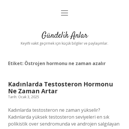
menüyü
Anasayfa
aç
Gizlilik Politikası
Gündelik Anlar
Yasal Uyarı
Keyifli vakit geçirmek için küçük bilgiler ve paylaşımlar.
Hakkımızda
Etiket:
Östrojen hormonu ne zaman azalır
Kadınlarda Testosteron Hormonu
Ne Zaman Artar
Tarih: Ocak 3, 2025
Kadınlarda testosteron ne zaman yükselir?
Kadınlarda yüksek testosteron seviyeleri en sık
polikistik over sendromunda ve androjen salgılayan