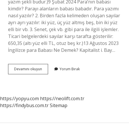
yazım şekli budur.)9 Şubat 2024 Para’nın babası
kimdir? Parayı alanların babası babadır. Para yazımı
nasıl yazılır? 2. Birden fazla kelimeden oluşan sayılar
ayrı ayrı yazılır: iki yüz, üç yüz altmış beş, bin iki yüz
elli bir vb. 3. Senet, çek vb. gibi para ile ilgili işlemler.
Ticari belgelerdeki sayılar karşı tarafta gösterilir:
650,35 (altı yüz elli TL, otuz beş kr.)13 Ağustos 2023
İngilizce para Babası Ne Demek? Kapitalist i. Bay…
Para
Devamını okuyun
Yorum Bırak
Babası
Nasıl
Yazılır
https://yopyu.com
https://neolift.com.tr
https://findybus.com.tr
Sitemap