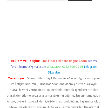
exbett.net/
betexper.xyz
Reklam ve İletişim:
E-mail:
backlinkpaneli@gmail.com
Teams:
forumhizmeti@gmail.com
Whatsapp: 0262 606 0 726
Telegram:
@karabul
Yasal Uyarı:
Sitemiz, 5651 Sayılı Kanun gereğince Bilgi Teknolojileri
ve İletişim Kurumu (BTK) tarafından onaylanmış bir Yer Sağlayıcı
olarak hizmet vermektedir. Bu nedenle, sitedeki içerikleri proaktif
olarak denetleme veya araştırma yükümlülüğümüz bulunmamaktadır.
Ancak, üyelerimiz yazdıkları içeriklerin sorumluluğunu taşımakta olup,
siteye üye olarak bu sorumluluğu kabul etmiş sayılırlar. Bu internet