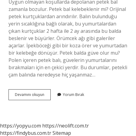
Uygun olmayan koşullarda depolanan petek bal
zamanla bozulur. Petek bal kelebeklenir mi? Orijinal
petek kurtçuklardan arındırılır. Balın bulunduğu
yerin sıcaklığına bağlı olarak, bu yumurtalardan
çıkan kurtçuklar 2 hafta ile 2 ay arasında bu balda
beslenir ve büyürler. Örümcek ağı gibi galeriler
açarlar. İpekböceği gibi bir koza örer ve yumurtadan
bir kelebeğe dönüşür. Petek balda güve olur mu?
Polen içeren petek balı, güvelerin yumurtalarını
bırakmaları için en çekici yerdir. Bu durumlar, petekli
çam balında neredeyse hiç yaşanmaz…
Güvelenen
Devamını okuyun
Yorum Bırak
Petek
Bal
Yenir
Mi
https://yopyu.com
https://neolift.com.tr
https://findybus.com.tr
Sitemap