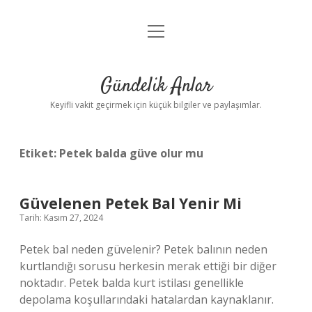
menüyü
Anasayfa
aç
Gizlilik Politikası
Gündelik Anlar
Yasal Uyarı
Keyifli vakit geçirmek için küçük bilgiler ve paylaşımlar.
Hakkımızda
Etiket:
Petek balda güve olur mu
Güvelenen Petek Bal Yenir Mi
Tarih: Kasım 27, 2024
Petek bal neden güvelenir? Petek balının neden
kurtlandığı sorusu herkesin merak ettiği bir diğer
noktadır. Petek balda kurt istilası genellikle
depolama koşullarındaki hatalardan kaynaklanır.