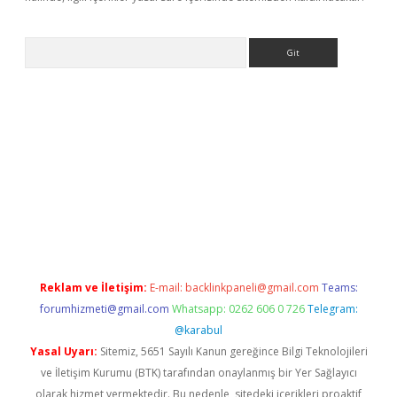
Arama
lexbett.net/
betexper.xyz
Reklam ve İletişim:
E-mail:
backlinkpaneli@gmail.com
Teams:
forumhizmeti@gmail.com
Whatsapp: 0262 606 0 726
Telegram:
@karabul
Yasal Uyarı:
Sitemiz, 5651 Sayılı Kanun gereğince Bilgi Teknolojileri
ve İletişim Kurumu (BTK) tarafından onaylanmış bir Yer Sağlayıcı
olarak hizmet vermektedir. Bu nedenle, sitedeki içerikleri proaktif