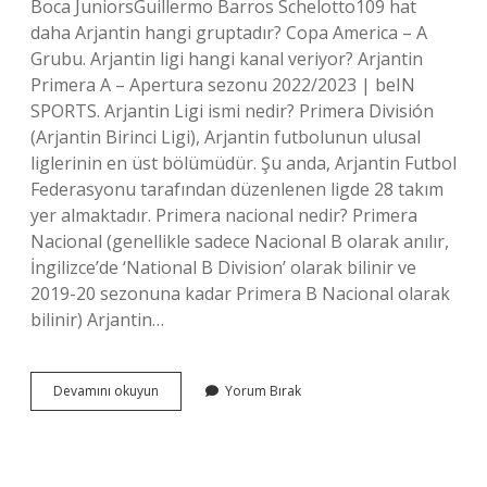
Boca JuniorsGuillermo Barros Schelotto109 hat
daha Arjantin hangi gruptadır? Copa America – A
Grubu. Arjantin ligi hangi kanal veriyor? Arjantin
Primera A – Apertura sezonu 2022/2023 | beIN
SPORTS. Arjantin Ligi ismi nedir? Primera División
(Arjantin Birinci Ligi), Arjantin futbolunun ulusal
liglerinin en üst bölümüdür. Şu anda, Arjantin Futbol
Federasyonu tarafından düzenlenen ligde 28 takım
yer almaktadır. Primera nacional nedir? Primera
Nacional (genellikle sadece Nacional B olarak anılır,
İngilizce’de ‘National B Division’ olarak bilinir ve
2019-20 sezonuna kadar Primera B Nacional olarak
bilinir) Arjantin…
Arjantin
Devamını okuyun
Yorum Bırak
Ligi
Nin
Adı
Ne