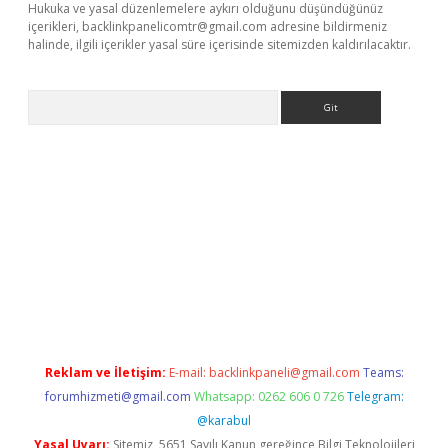
Hukuka ve yasal düzenlemelere aykırı olduğunu düşündüğünüz
içerikleri,
backlinkpanelicomtr@gmail.com
adresine bildirmeniz
halinde, ilgili içerikler yasal süre içerisinde sitemizden kaldırılacaktır.
Arama
exbett.net/
betexper.xyz
Reklam ve İletişim:
E-mail:
backlinkpaneli@gmail.com
Teams:
forumhizmeti@gmail.com
Whatsapp: 0262 606 0 726
Telegram:
@karabul
Yasal Uyarı:
Sitemiz, 5651 Sayılı Kanun gereğince Bilgi Teknolojileri