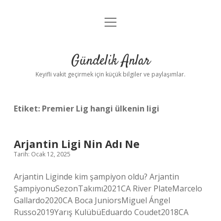
menüyü
Anasayfa
aç
Gizlilik Politikası
Gündelik Anlar
Yasal Uyarı
Keyifli vakit geçirmek için küçük bilgiler ve paylaşımlar.
Hakkımızda
Etiket:
Premier Lig hangi ülkenin ligi
Arjantin Ligi Nin Adı Ne
Tarih: Ocak 12, 2025
Arjantin Liginde kim şampiyon oldu? Arjantin
ŞampiyonuSezonTakımı2021CA River PlateMarcelo
Gallardo2020CA Boca JuniorsMiguel Ángel
Russo2019Yarış KulübüEduardo Coudet2018CA