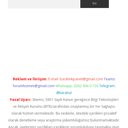
Arama
exbett.net/
betexper.xyz
Reklam ve İletişim:
E-mail:
backlinkpaneli@gmail.com
Teams:
forumhizmeti@gmail.com
Whatsapp: 0262 606 0 726
Telegram:
@karabul
Yasal Uyarı:
Sitemiz, 5651 Sayılı Kanun gereğince Bilgi Teknolojileri
ve İletişim Kurumu (BTK) tarafından onaylanmış bir Yer Sağlayıcı
olarak hizmet vermektedir. Bu nedenle, sitedeki içerikleri proaktif
olarak denetleme veya araştırma yükümlülüğümüz bulunmamaktadır.
Ancak, üyelerimiz yazdıkları içeriklerin sorumluluğunu taşımakta olup,