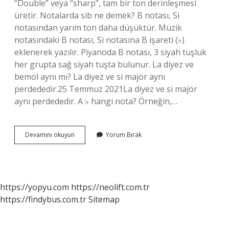
“Double” veya “sharp”, tam bir ton derinleşmesi
üretir. Notalarda sib ne demek? B notası, Si
notasından yarım ton daha düşüktür. Müzik
notasındaki B notası, Si notasına B işareti (♭)
eklenerek yazılır. Piyanoda B notası, 3 siyah tuşluk
her grupta sağ siyah tuşta bulunur. La diyez ve
bemol aynı mı? La diyez ve si majör aynı
perdededir.25 Temmuz 2021La diyez ve si majör
aynı perdededir. A ♭ hangi nota? Örneğin,…
Bemol
Devamını okuyun
Yorum Bırak
Notası
Ne
Demek
https://yopyu.com
https://neolift.com.tr
https://findybus.com.tr
Sitemap