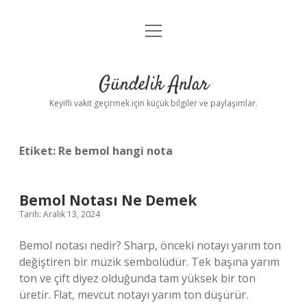
menüyü
Anasayfa
aç
Gizlilik Politikası
Gündelik Anlar
Yasal Uyarı
Keyifli vakit geçirmek için küçük bilgiler ve paylaşımlar.
Hakkımızda
Etiket:
Re bemol hangi nota
Bemol Notası Ne Demek
Tarih: Aralık 13, 2024
Bemol notası nedir? Sharp, önceki notayı yarım ton
değiştiren bir müzik sembolüdür. Tek başına yarım
ton ve çift diyez olduğunda tam yüksek bir ton
üretir. Flat, mevcut notayı yarım ton düşürür.