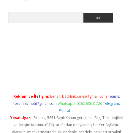
Arama
exbett.net/
betexper.xyz
Reklam ve İletişim:
E-mail:
backlinkpaneli@gmail.com
Teams:
forumhizmeti@gmail.com
Whatsapp: 0262 606 0 726
Telegram:
@karabul
Yasal Uyarı:
Sitemiz, 5651 Sayılı Kanun gereğince Bilgi Teknolojileri
ve İletişim Kurumu (BTK) tarafından onaylanmış bir Yer Sağlayıcı
olarak hizmet vermektedir. Bu nedenle, sitedeki içerikleri proaktif