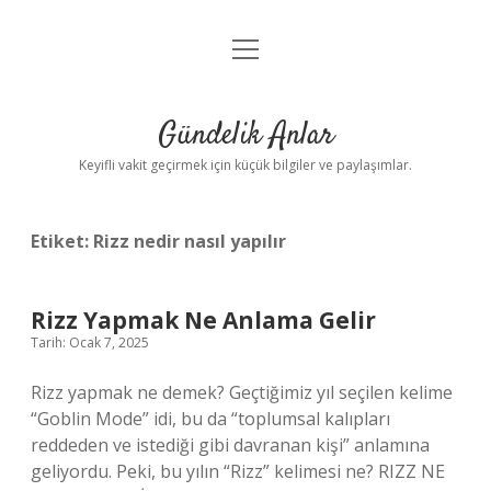
menüyü
Anasayfa
aç
Gizlilik Politikası
Gündelik Anlar
Yasal Uyarı
Keyifli vakit geçirmek için küçük bilgiler ve paylaşımlar.
Hakkımızda
Etiket:
Rizz nedir nasıl yapılır
Rizz Yapmak Ne Anlama Gelir
Tarih: Ocak 7, 2025
Rizz yapmak ne demek? Geçtiğimiz yıl seçilen kelime
“Goblin Mode” idi, bu da “toplumsal kalıpları
reddeden ve istediği gibi davranan kişi” anlamına
geliyordu. Peki, bu yılın “Rizz” kelimesi ne? RIZZ NE