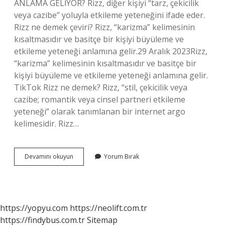
ANLAMA GELİYOR? Rizz, diğer kişiyi “tarz, çekicilik
veya cazibe” yoluyla etkileme yeteneğini ifade eder.
Rizz ne demek çeviri? Rizz, “karizma” kelimesinin
kısaltmasıdır ve basitçe bir kişiyi büyüleme ve
etkileme yeteneği anlamına gelir.29 Aralık 2023Rizz,
“karizma” kelimesinin kısaltmasıdır ve basitçe bir
kişiyi büyüleme ve etkileme yeteneği anlamına gelir.
TikTok Rizz ne demek? Rizz, “stil, çekicilik veya
cazibe; romantik veya cinsel partneri etkileme
yeteneği” olarak tanımlanan bir internet argo
kelimesidir. Rizz…
Rizz
Devamını okuyun
Yorum Bırak
Yapmak
Ne
Anlama
Gelir
https://yopyu.com
https://neolift.com.tr
https://findybus.com.tr
Sitemap