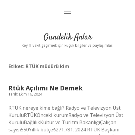
menüyü
Anasayfa
aç
Gizlilik Politikası
Gündelik Anlar
Yasal Uyarı
Keyifli vakit geçirmek için küçük bilgiler ve paylaşımlar.
Hakkımızda
Etiket:
RTÜK müdürü kim
Rtük Açılımı Ne Demek
Tarih: Ekim 16, 2024
RTÜK nereye kime bağlı? Radyo ve Televizyon Üst
KuruluRTÜKÖnceki kurumRadyo ve Televizyon Üst
KuruluBağlılıkKültür ve Turizm BakanlığıÇalışan
sayısı550Yıllık bütçe₺271.781. 2024 RTÜK Başkanı