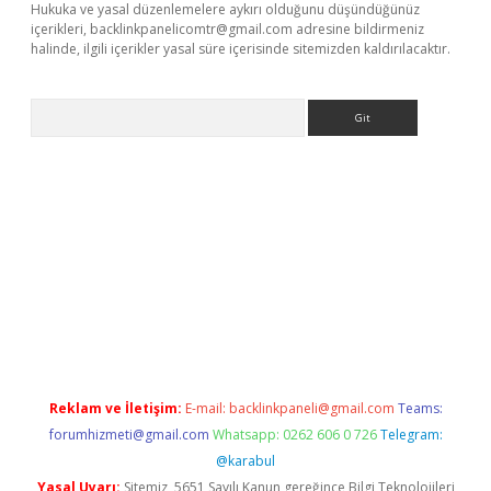
Hukuka ve yasal düzenlemelere aykırı olduğunu düşündüğünüz
içerikleri,
backlinkpanelicomtr@gmail.com
adresine bildirmeniz
halinde, ilgili içerikler yasal süre içerisinde sitemizden kaldırılacaktır.
Arama
lexbett.net/
betexper.xyz
Reklam ve İletişim:
E-mail:
backlinkpaneli@gmail.com
Teams:
forumhizmeti@gmail.com
Whatsapp: 0262 606 0 726
Telegram:
@karabul
Yasal Uyarı:
Sitemiz, 5651 Sayılı Kanun gereğince Bilgi Teknolojileri