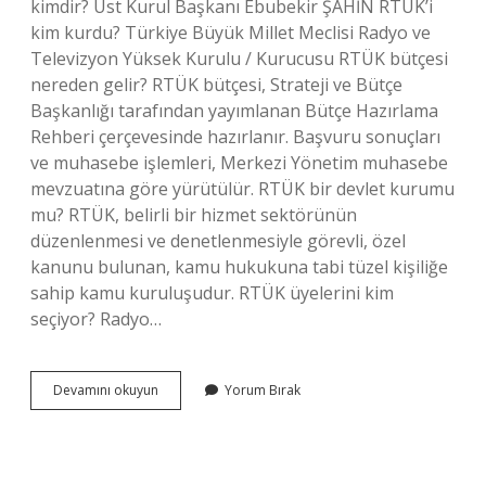
kimdir? Üst Kurul Başkanı Ebubekir ŞAHİN RTÜK’i
kim kurdu? Türkiye Büyük Millet Meclisi Radyo ve
Televizyon Yüksek Kurulu / Kurucusu RTÜK bütçesi
nereden gelir? RTÜK bütçesi, Strateji ve Bütçe
Başkanlığı tarafından yayımlanan Bütçe Hazırlama
Rehberi çerçevesinde hazırlanır. Başvuru sonuçları
ve muhasebe işlemleri, Merkezi Yönetim muhasebe
mevzuatına göre yürütülür. RTÜK bir devlet kurumu
mu? RTÜK, belirli bir hizmet sektörünün
düzenlenmesi ve denetlenmesiyle görevli, özel
kanunu bulunan, kamu hukukuna tabi tüzel kişiliğe
sahip kamu kuruluşudur. RTÜK üyelerini kim
seçiyor? Radyo…
Rtük
Devamını okuyun
Yorum Bırak
Açılımı
Ne
Demek