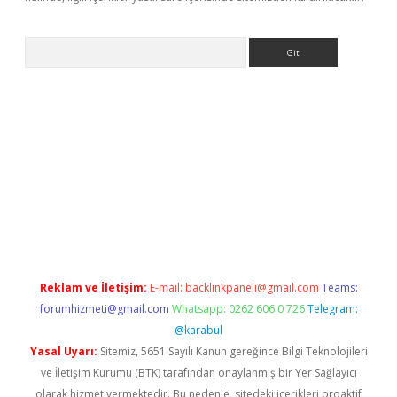
Arama
exbett.net/
betexper.xyz
Reklam ve İletişim:
E-mail:
backlinkpaneli@gmail.com
Teams:
forumhizmeti@gmail.com
Whatsapp: 0262 606 0 726
Telegram:
@karabul
Yasal Uyarı:
Sitemiz, 5651 Sayılı Kanun gereğince Bilgi Teknolojileri
ve İletişim Kurumu (BTK) tarafından onaylanmış bir Yer Sağlayıcı
olarak hizmet vermektedir. Bu nedenle, sitedeki içerikleri proaktif