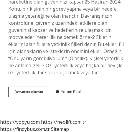
hareketine olan güveninizi kapsar.25 Haziran 2024
Konu, bir kişinin bir görev yapma veya bir hedefe
ulaşma yeteneğine olan inançtır. Davranışınızın
kontrolüne, çevreniz üzerindeki etkilere olan
güveninizi kapsar ve hedeflerinize ulaşmak için
motive eder. Yeterlilik ne demek örnek? Eklerin
eklerini alan fiillere yetkinlik fiilleri denir. Bu ekler, fiil
için olanakların ve isteklerin önemini ekler. Örneğin:
“Onu yarın görebiliyorum.” (Olasılık). Kişisel yeterlilik
ne anlama gelir? Öz -yeterlilik veya başka bir deyişle,
öz -yeterlilik, bir sorunu çözmek veya bir…
Yeterlilik
Devamını okuyun
Yorum Bırak
Ne
Demek
Psikoloji
https://yopyu.com
https://neolift.com.tr
https://findybus.com.tr
Sitemap