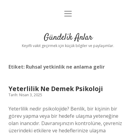
menüyü
Anasayfa
aç
Gizlilik Politikası
Gündelik Anlar
Yasal Uyarı
Keyifli vakit geçirmek için küçük bilgiler ve paylaşımlar.
Hakkımızda
Etiket:
Ruhsal yetkinlik ne anlama gelir
Yeterlilik Ne Demek Psikoloji
Tarih: Nisan 3, 2025
Yeterlilik nedir psikolojide? Benlik, bir kişinin bir
görev yapma veya bir hedefe ulaşma yeteneğine
olan inancıdır. Davranışınızın kontrolüne, çevreniz
üzerindeki etkilere ve hedeflerinize ulaşma