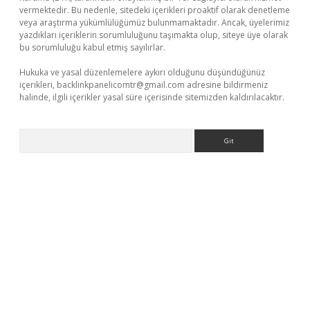
vermektedir. Bu nedenle, sitedeki içerikleri proaktif olarak denetleme
veya araştırma yükümlülüğümüz bulunmamaktadır. Ancak, üyelerimiz
yazdıkları içeriklerin sorumluluğunu taşımakta olup, siteye üye olarak
bu sorumluluğu kabul etmiş sayılırlar.
Hukuka ve yasal düzenlemelere aykırı olduğunu düşündüğünüz
içerikleri,
backlinkpanelicomtr@gmail.com
adresine bildirmeniz
halinde, ilgili içerikler yasal süre içerisinde sitemizden kaldırılacaktır.
Arama
exbett.net/
betexper.xyz