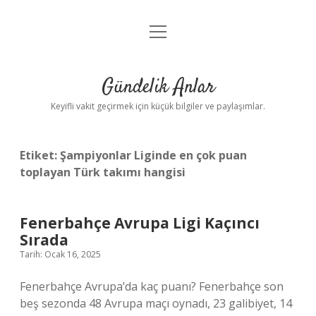
menüyü
Anasayfa
aç
Gizlilik Politikası
Gündelik Anlar
Yasal Uyarı
Keyifli vakit geçirmek için küçük bilgiler ve paylaşımlar.
Hakkımızda
Etiket:
Şampiyonlar Liginde en çok puan
toplayan Türk takımı hangisi
Fenerbahçe Avrupa Ligi Kaçıncı
Sırada
Tarih: Ocak 16, 2025
Fenerbahçe Avrupa’da kaç puanı? Fenerbahçe son
beş sezonda 48 Avrupa maçı oynadı, 23 galibiyet, 14