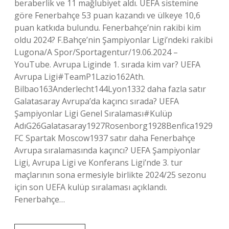
beraberlik ve 11 mağlubiyet aldı. UEFA sistemine
göre Fenerbahçe 53 puan kazandı ve ülkeye 10,6
puan katkıda bulundu. Fenerbahçe’nin rakibi kim
oldu 2024? F.Bahçe’nin Şampiyonlar Ligi’ndeki rakibi
Lugona/A Spor/Sportagentur/19.06.2024 –
YouTube. Avrupa Liginde 1. sırada kim var? UEFA
Avrupa Ligi#TeamP1Lazio162Ath.
Bilbao163Anderlecht144Lyon1332 daha fazla satır
Galatasaray Avrupa’da kaçıncı sırada? UEFA
Şampiyonlar Ligi Genel Sıralaması#Kulüp
AdıG26Galatasaray1927Rosenborg1928Benfica1929
FC Spartak Moscow1937 satır daha Fenerbahçe
Avrupa sıralamasında kaçıncı? UEFA Şampiyonlar
Ligi, Avrupa Ligi ve Konferans Ligi’nde 3. tur
maçlarının sona ermesiyle birlikte 2024/25 sezonu
için son UEFA kulüp sıralaması açıklandı.
Fenerbahçe…