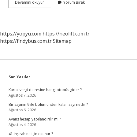
Fenerbahçe
Devamını okuyun
Yorum Bırak
Avrupa
Ligi
Kaçıncı
Sırada
https://yopyu.com
https://neolift.com.tr
https://findybus.com.tr
Sitemap
Sidebar
Son Yazılar
Kartal vergi dairesine hangi otobüs gider ?
Ağustos 7, 2026
Bir sayının 9 ile bölümünden kalan sayı nedir ?
Ağustos 6, 2026
Avans hesap yapılandırılır mı ?
Ağustos 4, 2026
41 inşirah ne için okunur ?